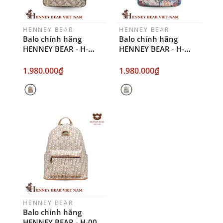
HENNEY BEAR
HENNEY BEAR
Balo chính hãng
Balo chính hãng
HENNEY BEAR - H-
HENNEY BEAR - H-
1138 Shadow Bear
1138 London Bridge
Brown
1.980.000₫
1.980.000₫
HENNEY BEAR
Balo chính hãng
HENNEY BEAR - H-008-