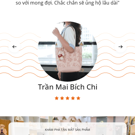
của họ. Rất hài lòng về mọi mặt, từ chất lượng sản
so với mong đợi. Chắc chắn sẽ ủng hộ lâu dài"
tìm. Rất tiện lợi cho cả đi học, đi làm hay đi chơi"
phẩm đến dịch vụ khách hàng."
Trần Mai Bích Chi
Lê Thu Hằng
Nguyễn Ngọc Gia Hân
KHÁM PHÁ TẬN MẮT SẢN PHẨM