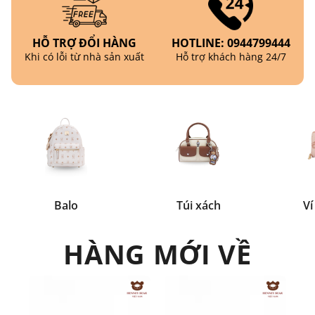
HỖ TRỢ ĐỔI HÀNG
HOTLINE: 0944799444
Khi có lỗi từ nhà sản xuất
Hỗ trợ khách hàng 24/7
Balo
Túi xách
Ví
HÀNG MỚI VỀ