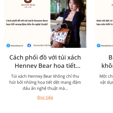
Cách phối đồ với túi xách
B
Henney Bear họa tiết
khô
mang đậm dấu ấn nghệ
nên 
Túi xách Henney Bear không chỉ thu
Một ch
thuật?
hút bởi những họa tiết dệt mang đậm
vật dụ
dấu ấn nghệ thuật mà...
Đọc tiếp