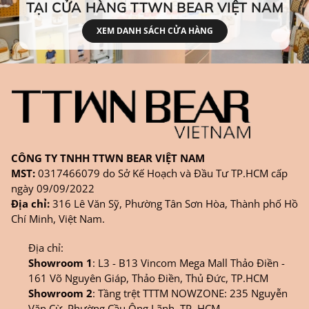
TẠI CỬA HÀNG TTWN BEAR VIỆT NAM
XEM DANH SÁCH CỬA HÀNG
CÔNG TY TNHH TTWN BEAR VIỆT NAM
MST:
0317466079 do Sở Kế Hoạch và Đầu Tư TP.HCM cấp
ngày 09/09/2022
Địa chỉ:
316 Lê Văn Sỹ, Phường Tân Sơn Hòa, Thành phố Hồ
Chí Minh, Việt Nam.
Địa chỉ:
Showroom 1
: L3 - B13 Vincom Mega Mall Thảo Điền -
161 Võ Nguyên Giáp, Thảo Điền, Thủ Đức, TP.HCM
Showroom 2
: Tầng trệt TTTM NOWZONE: 235 Nguyễn
Văn Cừ, Phường Cầu Ông Lãnh, TP. HCM.