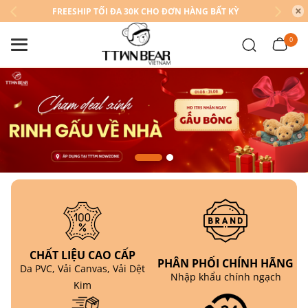
FREESHIP TỐI ĐA 30K CHO ĐƠN HÀNG BẤT KỲ
0
CHẤT LIỆU CAO CẤP
PHÂN PHỐI CHÍNH HÃNG
Da PVC, Vải Canvas, Vải Dệt
Nhập khẩu chính ngạch
Kim