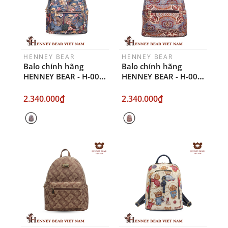
HENNEY BEAR
HENNEY BEAR
Balo chính hãng
Balo chính hãng
HENNEY BEAR - H-008-
HENNEY BEAR - H-008-
PARROT SONG
PEONY FLOWER
PURPLE
2.340.000₫
2.340.000₫