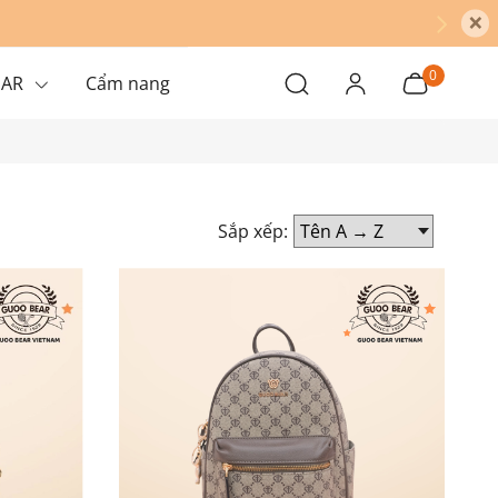
×
0
EAR
Cẩm nang
Sắp xếp: