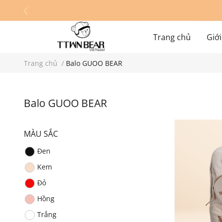
Trang chủ
Giới
Trang chủ
/
Balo GUOO BEAR
Hệ thống cửa hàn
Balo GUOO BEAR
MÀU SẮC
Đen
Kem
Đỏ
Hồng
Trắng