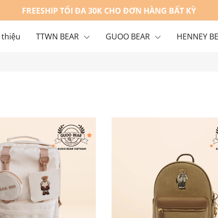
FREESHIP TỐI ĐA 30K CHO ĐƠN HÀNG BẤT KỲ
 thiệu
TTWN BEAR
GUOO BEAR
HENNEY B
g
Liên hệ