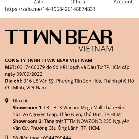
- Zalo Official Account:
https://zalo.me/1441958426148874831
CÔNG TY TNHH TTWN BEAR VIỆT NAM
MST:
0317466079 do Sở Kế Hoạch và Đầu Tư TP.HCM cấp
ngày 09/09/2022
Địa chỉ:
316 Lê Văn Sỹ, Phường Tân Sơn Hòa, Thành phố Hồ
Chí Minh, Việt Nam.
Địa chỉ:
Showroom 1
: L3 - B13 Vincom Mega Mall Thảo Điền -
161 Võ Nguyên Giáp, Thảo Điền, Thủ Đức, TP.HCM
Showroom 2
: Tầng trệt TTTM NOWZONE: 235 Nguyễn
Văn Cừ, Phường Cầu Ông Lãnh, TP. HCM.
Số điện thoại:
0944799444