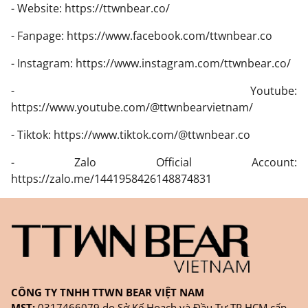
- Website:
https://ttwnbear.co/
- Fanpage:
https://www.facebook.com/ttwnbear.co
- Instagram:
https://www.instagram.com/ttwnbear.co/
- Youtube:
https://www.youtube.com/@ttwnbearvietnam/
- Tiktok:
https://www.tiktok.com/@ttwnbear.co
- Zalo Official Account:
https://zalo.me/1441958426148874831
CÔNG TY TNHH TTWN BEAR VIỆT NAM
MST:
0317466079 do Sở Kế Hoạch và Đầu Tư TP.HCM cấp