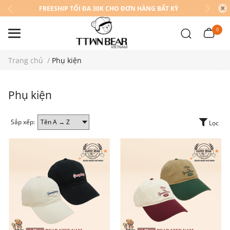
FREESHIP TỐI ĐA 30K CHO ĐƠN HÀNG BẤT KỲ
0
Trang chủ
/
Phụ kiện
Phụ kiện
Sắp xếp:
Lọc