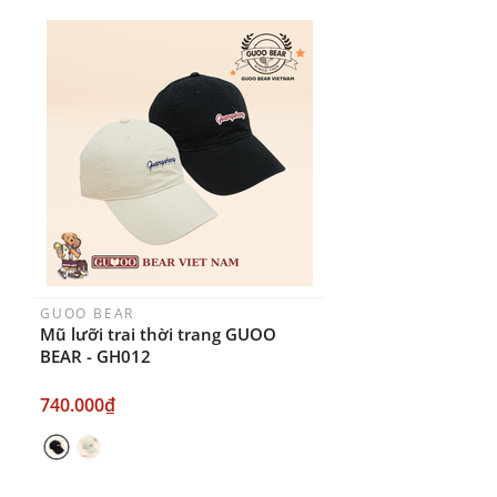
hãng TTWNBEAR
Thời gian nhận hàng: Đối với đơn hàng Online tại
TPHCM, sản phẩm sẽ được giao sớm nhất là 1
ngày sau khi đặt.
GUOO BEAR
Mũ lưỡi trai thời trang GUOO
BEAR - GH012
740.000₫