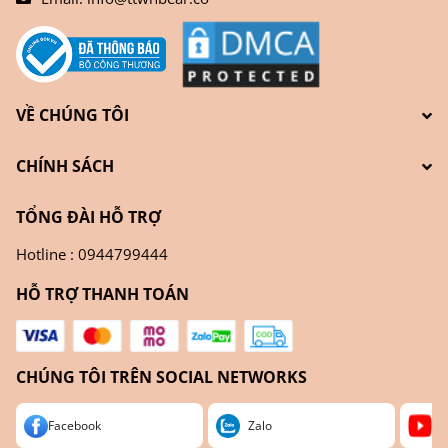
VỀ CHÚNG TÔI
CHÍNH SÁCH
TỔNG ĐÀI HỖ TRỢ
Hotline : 0944799444
HỖ TRỢ THANH TOÁN
CHÚNG TÔI TRÊN SOCIAL NETWORKS
Facebook
Zalo
Yo