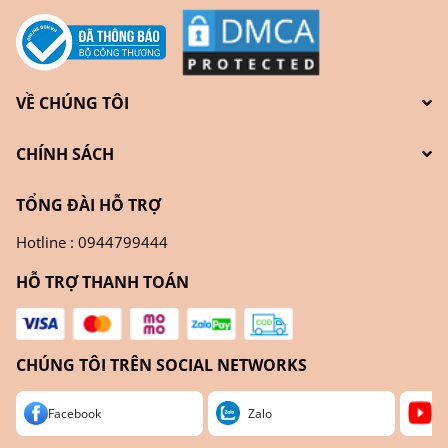
VỀ CHÚNG TÔI
CHÍNH SÁCH
TỔNG ĐÀI HỖ TRỢ
Hotline : 0944799444
HỖ TRỢ THANH TOÁN
CHÚNG TÔI TRÊN SOCIAL NETWORKS
Facebook
Zalo
Yo