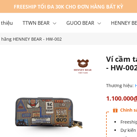
FREESHIP TỐI ĐA 30K CHO ĐƠN HÀNG BẤT KỲ
 thiệu
TTWN BEAR
GUOO BEAR
HENNEY B
nh hãng HENNEY BEAR - HW-002
g
Liên hệ
Ví cầm 
- HW-00
Thương hiệu:
1.100.000
Chính s
Freeship
Dự kiến 