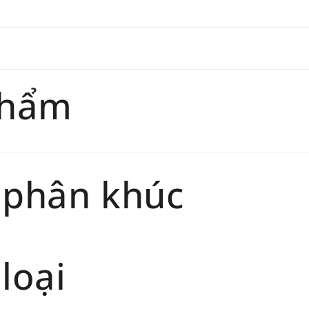
trang
chính 
Thời gi
phẩm sẽ
phẩm
 phân khúc
loại