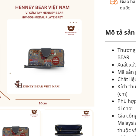
Giao hà
quốc
Mô tả sả
Thương
BEAR
Xuất xứ
Mã sản
Chất liệ
Kích thư
(cm)
Phù hợp
đi chơi
Gia côn
Malaysia
thuộc v