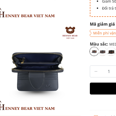
Giảm 50
Đổi trả
Mã giảm giá
Miễn phí vận
Màu sắc:
MED