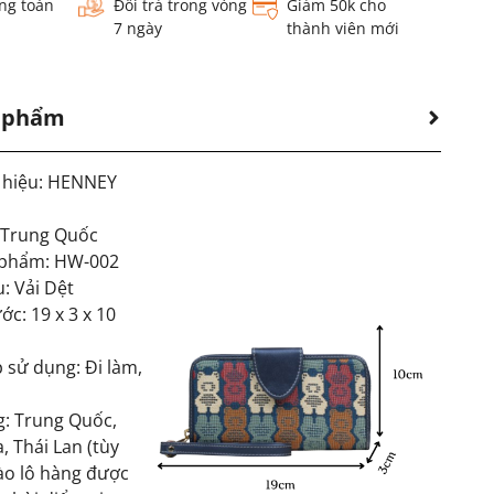
ng toàn
Đổi trả trong vòng
Giảm 50k cho
7 ngày
thành viên mới
n phẩm
 hiệu: HENNEY
:Trung Quốc
 phẩm: HW-002
u: Vải Dệt
ớc: 19 x 3 x 10
 sử dụng: Đi làm,
g: Trung Quốc,
, Thái Lan (tùy
ào lô hàng được