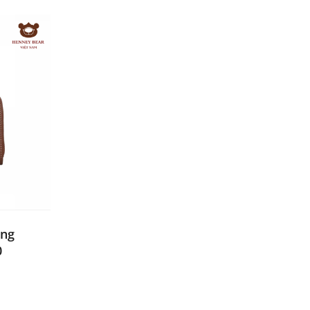
ãng
0