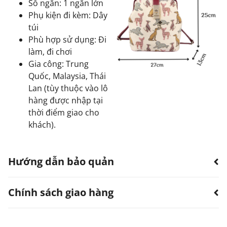
Số ngăn: 1 ngăn lớn
Phụ kiện đi kèm: Dây
túi
Phù hợp sử dụng: Đi
làm, đi chơi
Gia công: Trung
Quốc, Malaysia, Thái
Lan (tùy thuộc vào lô
hàng được nhập tại
thời điểm giao cho
khách).
Hướng dẫn bảo quản
Chính sách giao hàng
Hạn chế sản phẩm bị thấm nước.
Có thể dùng quạt, khăn làm khô. Không sử dụng
máy sấy.
TTWN Bear luôn hướng đến việc cung cấp dịch vụ vận