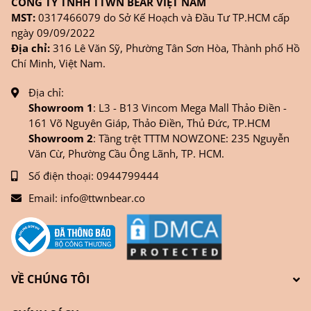
CÔNG TY TNHH TTWN BEAR VIỆT NAM
MST:
0317466079 do Sở Kế Hoạch và Đầu Tư TP.HCM cấp
ngày 09/09/2022
Địa chỉ:
316 Lê Văn Sỹ, Phường Tân Sơn Hòa, Thành phố Hồ
Chí Minh, Việt Nam.
Địa chỉ:
Showroom 1
: L3 - B13 Vincom Mega Mall Thảo Điền -
161 Võ Nguyên Giáp, Thảo Điền, Thủ Đức, TP.HCM
Showroom 2
: Tầng trệt TTTM NOWZONE: 235 Nguyễn
Văn Cừ, Phường Cầu Ông Lãnh, TP. HCM.
Số điện thoại:
0944799444
Email:
info@ttwnbear.co
VỀ CHÚNG TÔI