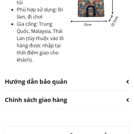
túi
Phù hợp sử dụng: Đi
làm, đi chơi
Gia công: Trung
Quốc, Malaysia, Thái
Lan (tùy thuộc vào lô
hàng được nhập tại
thời điểm giao cho
khách).
Hướng dẫn bảo quản
Chính sách giao hàng
Hạn chế sản phẩm bị thấm nước.
Có thể dùng quạt, khăn làm khô. Không sử dụng
máy sấy.
TTWN Bear luôn hướng đến việc cung cấp dịch vụ vận
Tránh tiếp xúc với hóa chất, nước hoa.
Tránh vật cứng nhọn, vật nặng tỳ đè lên sản
chuyển tốt nhất với mức phí cạnh tranh cho tất cả các