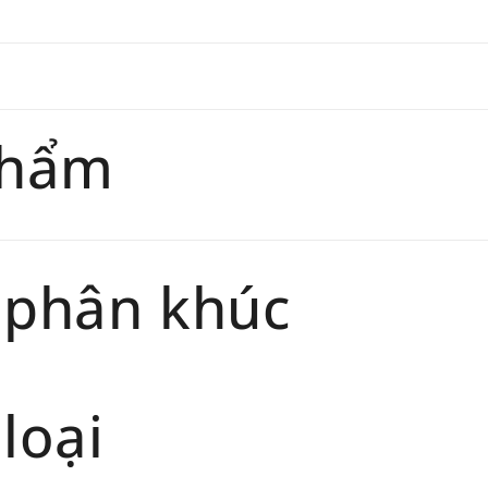
giaohan
Đối tư
trang
chính 
phẩm
Thời gi
phẩm sẽ
 phân khúc
loại