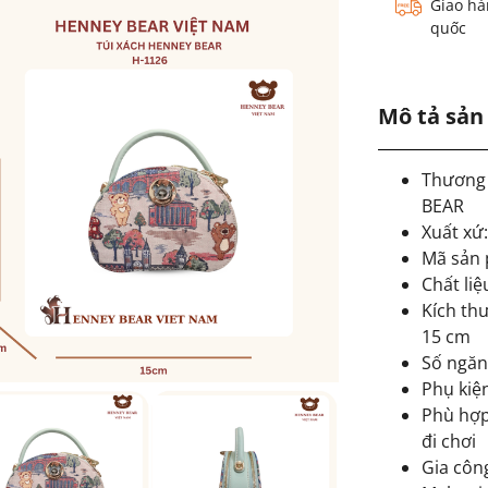
Giao hà
quốc
Mô tả sả
Thương
BEAR
Xuất xứ
Mã sản 
Chất liệ
Kích thư
15 cm
Số ngăn
Phụ kiện
Phù hợp
đi chơi
Gia côn