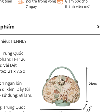
ng toàn
Đổi trả trong vòng
Giảm 50k cho
7 ngày
thành viên mới
n phẩm
 hiệu: HENNEY
: Trung Quốc
phẩm: H-1126
u: Vải Dệt
ớc: 21 x 7.5 x
: 1 ngăn lớn
 đi kèm: Dây túi
 sử dụng: Đi làm,
g: Trung Quốc,