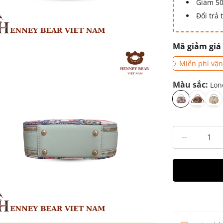
Giảm 50
Đổi trả
Mã giảm giá
Miễn phí vận
Màu sắc:
Lon