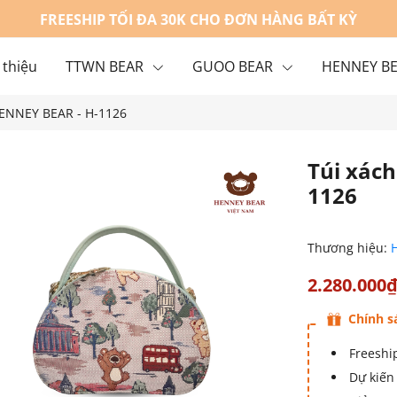
FREESHIP TỐI ĐA 30K CHO ĐƠN HÀNG BẤT KỲ
 thiệu
TTWN BEAR
GUOO BEAR
HENNEY B
HENNEY BEAR - H-1126
g
Liên hệ
Túi xác
1126
Thương hiệu:
2.280.000
Chính s
Freeship
Dự kiến 