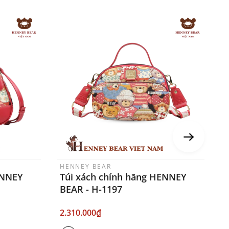
HENNEY BEAR
H
ENNEY
Túi xách chính hãng HENNEY
T
BEAR - H-1197
B
2.310.000₫
2