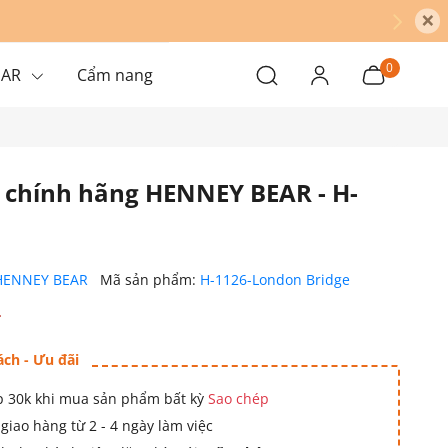
×
0
EAR
Cẩm nang
h chính hãng HENNEY BEAR - H-
HENNEY BEAR
Mã sản phẩm:
H-1126-London Bridge
₫
ách - Ưu đãi
 30k khi mua sản phẩm bất kỳ
Sao chép
giao hàng từ 2 - 4 ngày làm việc