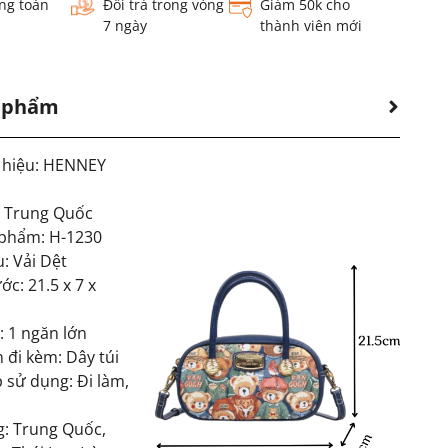
ng toàn
Đổi trả trong vòng
Giảm 50k cho
7 ngày
thành viên mới
n phẩm
 hiệu: HENNEY
: Trung Quốc
phẩm: H-1230
u: Vải Dệt
ớc: 21.5 x 7 x
: 1 ngăn lớn
 đi kèm: Dây túi
 sử dụng: Đi làm,
g: Trung Quốc,