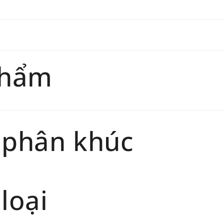
giaohan
Đối tư
trang
chính 
phẩm
Thời gi
phẩm sẽ
 phân khúc
loại