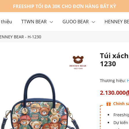
FREESHIP TỐI ĐA 30K CHO ĐƠN HÀNG BẤT KỲ
 thiệu
TTWN BEAR
GUOO BEAR
HENNEY B
HENNEY BEAR - H-1230
g
Liên hệ
Túi xác
1230
Thương hiệu:
2.130.000
Chính s
Freeship
Dự kiến 