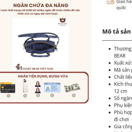
Giao hà
quốc
Mô tả sả
Thương
BEAR
Xuất xứ
Mã sản 
Chất liệ
Kích thư
12 cm
Số ngăn
Phụ kiện
Phù hợp
đi chơi
Gia côn