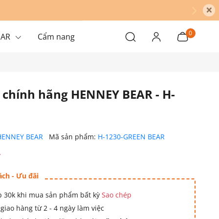
×
0
EAR
Cẩm nang
h chính hãng HENNEY BEAR - H-
HENNEY BEAR
Mã sản phẩm:
H-1230-GREEN BEAR
₫
ách - Ưu đãi
 30k khi mua sản phẩm bất kỳ
Sao chép
giao hàng từ 2 - 4 ngày làm việc