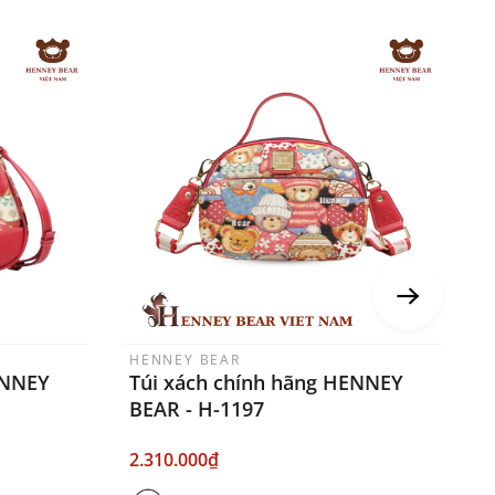
HENNEY BEAR
H
ENNEY
Túi xách chính hãng HENNEY
T
BEAR - H-1197
B
2.310.000₫
2