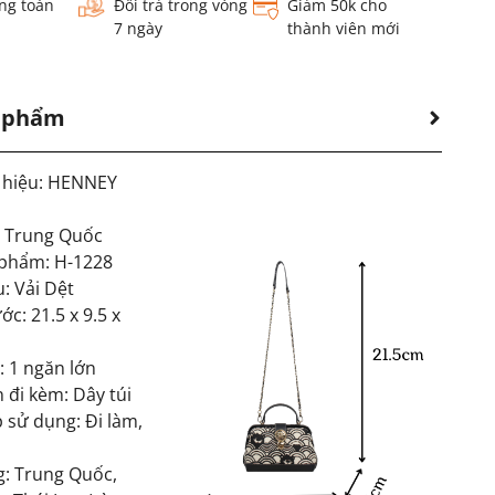
ng toàn
Đổi trả trong vòng
Giảm 50k cho
7 ngày
thành viên mới
n phẩm
 hiệu: HENNEY
: Trung Quốc
phẩm: H-1228
u: Vải Dệt
ớc: 21.5 x 9.5 x
: 1 ngăn lớn
 đi kèm: Dây túi
 sử dụng: Đi làm,
g: Trung Quốc,