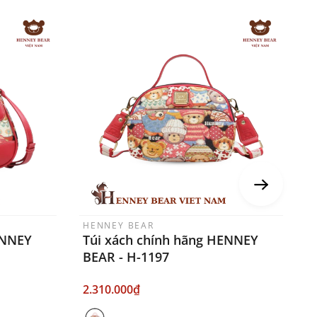
HENNEY BEAR
H
ENNEY
Túi xách chính hãng HENNEY
T
BEAR - H-1197
B
2.310.000₫
2