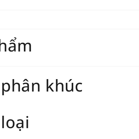
giaohan
Đối tư
trang
chính 
phẩm
Thời gi
phẩm sẽ
 phân khúc
loại