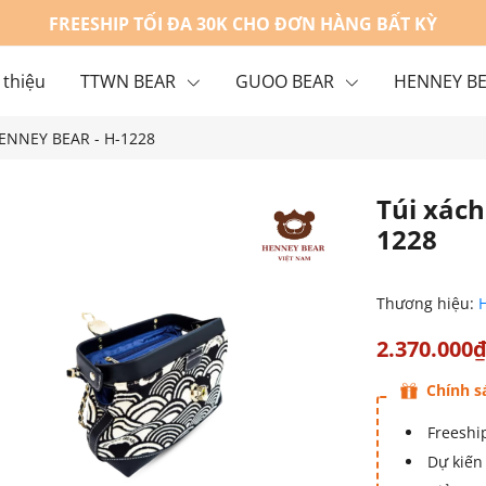
FREESHIP TỐI ĐA 30K CHO ĐƠN HÀNG BẤT KỲ
 thiệu
TTWN BEAR
GUOO BEAR
HENNEY B
HENNEY BEAR - H-1228
g
Liên hệ
Túi xác
1228
Thương hiệu:
2.370.000
Chính s
Freeship
Dự kiến 