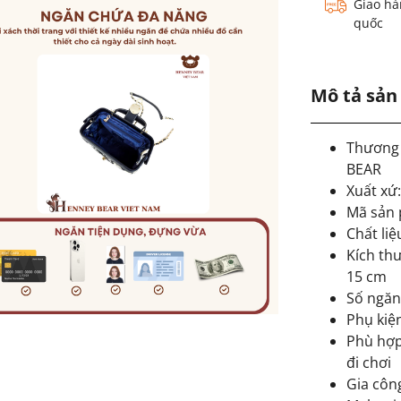
Giao hà
quốc
Mô tả sả
Thương
BEAR
Xuất xứ
Mã sản 
Chất liệ
Kích thư
15 cm
Số ngăn
Phụ kiện
Phù hợp
đi chơi
Gia côn