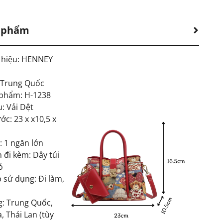
n phẩm
 hiệu: HENNEY
:Trung Quốc
phẩm: H-1238
u: Vải Dệt
ớc: 23 x x10,5 x
: 1 ngăn lớn
 đi kèm: Dây túi
ỏ
 sử dụng: Đi làm,
g: Trung Quốc,
, Thái Lan (tùy