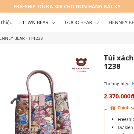
FREESHIP TỐI ĐA 30K CHO ĐƠN HÀNG BẤT KỲ
 thiệu
TTWN BEAR
GUOO BEAR
HENNEY B
HENNEY BEAR - H-1238
g
Liên hệ
Túi xác
1238
Thương hiệu:
2.370.000
Chính s
Freeship
Dự kiến 