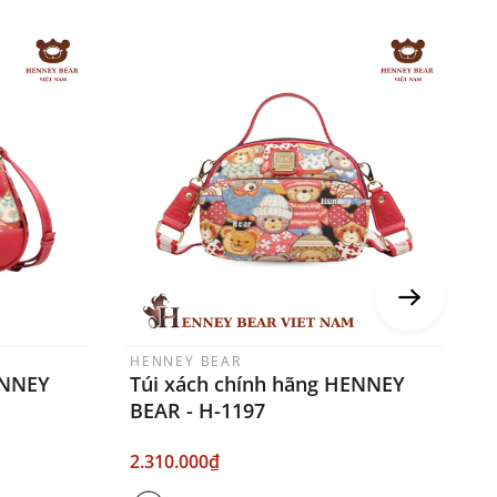
HENNEY BEAR
H
ENNEY
Túi xách chính hãng HENNEY
T
BEAR - H-1197
B
2.310.000₫
2