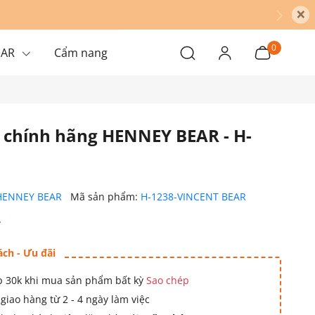
×
0
EAR
Cẩm nang
h chính hãng HENNEY BEAR - H-
HENNEY BEAR
Mã sản phẩm:
H-1238-VINCENT BEAR
₫
ách - Ưu đãi
 30k khi mua sản phẩm bất kỳ
Sao chép
giao hàng từ 2 - 4 ngày làm việc