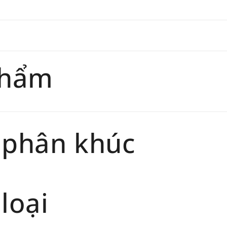
Đối tư
trang
chính 
Thời gi
phẩm
phẩm sẽ
 phân khúc
loại