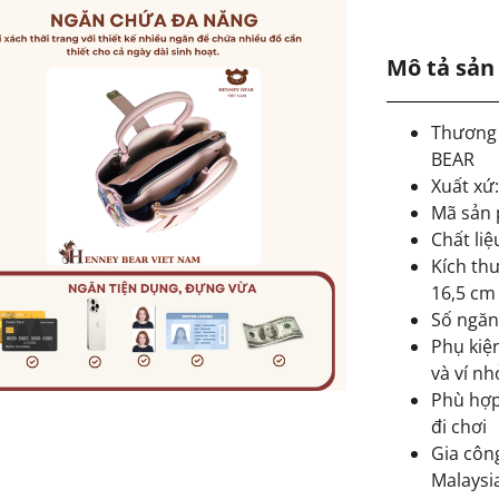
Mô tả sả
Thương
BEAR
Xuất xứ
Mã sản 
Chất liệ
Kích thư
16,5 cm
Số ngăn
Phụ kiện
và ví nh
Phù hợp
đi chơi
Gia côn
Malaysia