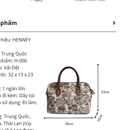
n phẩm
 hiệu: HENNEY
: Trung Quốc
phẩm: H-006
u: Vải Dệt
ớc: 32 x 13 x 23
: 1 ngăn lớn
 đi kèm: Dây túi
 sử dụng: Đi làm,
g: Trung Quốc,
, Thái Lan (tùy