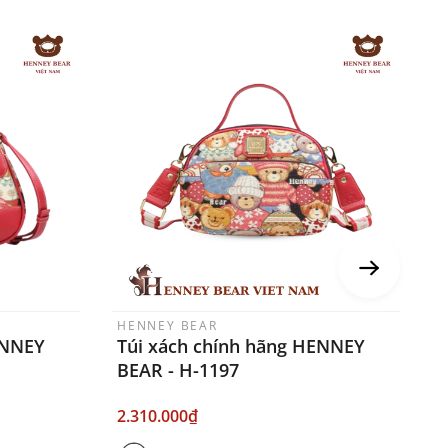
HENNEY BEAR
H
ENNEY
Túi xách chính hãng HENNEY
T
BEAR - H-1197
B
2.310.000₫
2