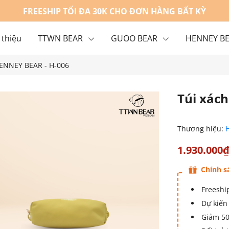
FREESHIP TỐI ĐA 30K CHO ĐƠN HÀNG BẤT KỲ
 thiệu
TTWN BEAR
GUOO BEAR
HENNEY B
HENNEY BEAR - H-006
g
Liên hệ
Túi xác
Thương hiệu:
1.930.000
Chính s
Freeship
Dự kiến 
Giảm 50