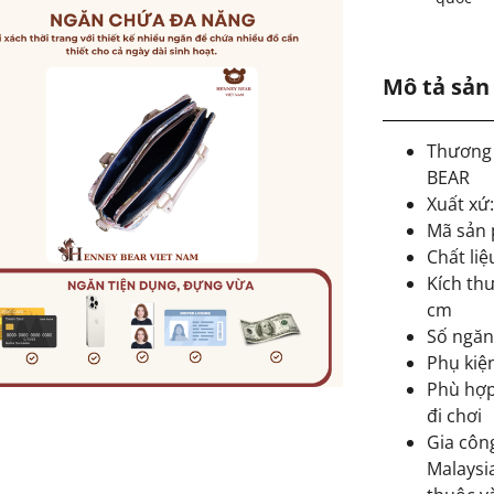
Mô tả sả
Thương
BEAR
Xuất xứ
Mã sản 
Chất liệ
Kích thư
cm
Số ngăn
Phụ kiện
Phù hợp
đi chơi
Gia côn
Malaysia