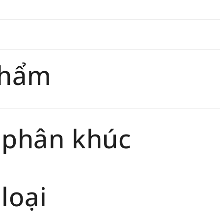
Đối tư
trang
chính 
Thời gi
phẩm
phẩm sẽ
 phân khúc
loại