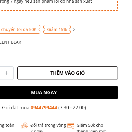
 trong 7 ngày nếu sản phẩm lỗi do nhà sản xuất
 chuyển tối đa 50K
Giảm 15%
CENT BEAR
THÊM VÀO GIỎ
MUA NGAY
Gọi đặt mua
0944799444
(7:30 - 22:00)
ng toàn
Đổi trả trong vòng
Giảm 50k cho
7 ngày
thành viên mới