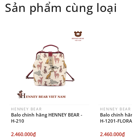
Đối tượng áp dụng: Khách hàng đặt
Sản phẩm cùng loại
hàng
ONLINE
trên trang
WEBSITE/
FANPAGE/ZALO/
INSTAGRAM
cửa hàng chính
hãng TTWNBEAR
Thời gian nhận hàng: Đối với đơn hàng Online tại
TPHCM, sản phẩm sẽ được giao sớm nhất là 1
ngày sau khi đặt.
HENNEY BEAR
HENNEY BEAR
Balo chính hãng HENNEY BEAR -
Balo chính hãng
H-210
H-1201-FLORAL
2.460.000₫
2.460.000₫