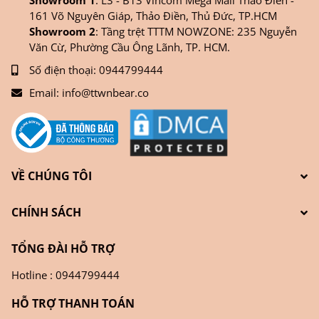
Showroom 1
: L3 - B13 Vincom Mega Mall Thảo Điền -
161 Võ Nguyên Giáp, Thảo Điền, Thủ Đức, TP.HCM
Showroom 2
: Tầng trệt TTTM NOWZONE: 235 Nguyễn
Văn Cừ, Phường Cầu Ông Lãnh, TP. HCM.
Số điện thoại:
0944799444
Email:
info@ttwnbear.co
VỀ CHÚNG TÔI
CHÍNH SÁCH
TỔNG ĐÀI HỖ TRỢ
Hotline : 0944799444
HỖ TRỢ THANH TOÁN