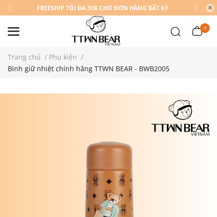
FREESHIP TỐI ĐA 30K CHO ĐƠN HÀNG BẤT KỲ
0
Trang chủ
/
Phụ kiện
/
Bình giữ nhiệt chính hãng TTWN BEAR - BWB2005