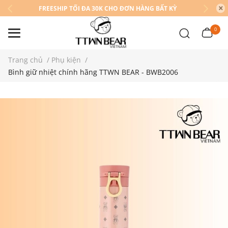
FREESHIP TỐI ĐA 30K CHO ĐƠN HÀNG BẤT KỲ
0
Trang chủ
/
Phụ kiện
/
Bình giữ nhiệt chính hãng TTWN BEAR - BWB2006