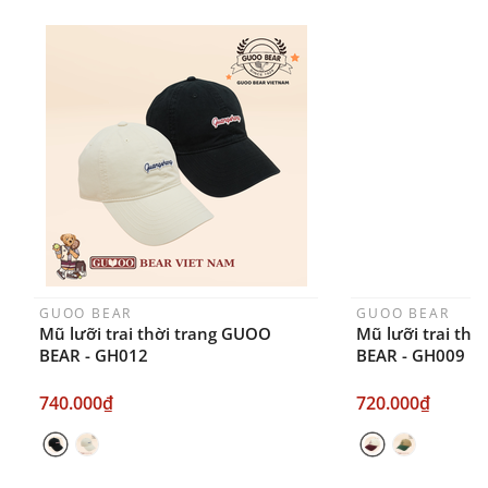
FANPAGE/ZALO/
INSTAGRAM
cửa hàng chính
hãng TTWNBEAR
Thời gian nhận hàng: Đối với đơn hàng Online tại
TPHCM, sản phẩm sẽ được giao sớm nhất là 1
ngày sau khi đặt.
GUOO BEAR
GUOO BEAR
Mũ lưỡi trai thời trang GUOO
Mũ lưỡi trai th
BEAR - GH012
BEAR - GH009
740.000₫
720.000₫