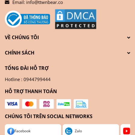
Email:
info@ttwnbear.co
VỀ CHÚNG TÔI
CHÍNH SÁCH
TỔNG ĐÀI HỖ TRỢ
Hotline : 0944799444
HỖ TRỢ THANH TOÁN
CHÚNG TÔI TRÊN SOCIAL NETWORKS
Facebook
Zalo
Yo