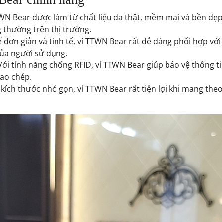
TWN Bear
được làm từ chất liệu da thật, mềm mại và bền đẹp
g thường trên thị trường.
 kế đơn giản và tinh tế, ví TTWN Bear rất dễ dàng phối hợp v
ủa người sử dụng.
Với tính năng chống RFID, ví TTWN Bear giúp bảo vệ thông ti
sao chép.
i kích thước nhỏ gọn, ví TTWN Bear rất tiện lợi khi mang the