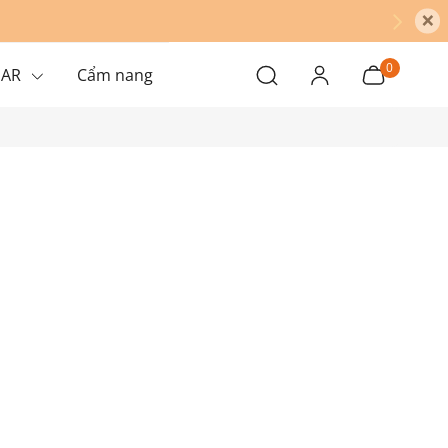
×
0
EAR
Cẩm nang