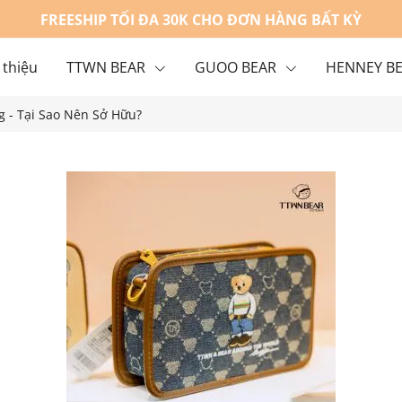
FREESHIP TỐI ĐA 30K CHO ĐƠN HÀNG BẤT KỲ
 thiệu
TTWN BEAR
GUOO BEAR
HENNEY B
 - Tại Sao Nên Sở Hữu?
g
Liên hệ