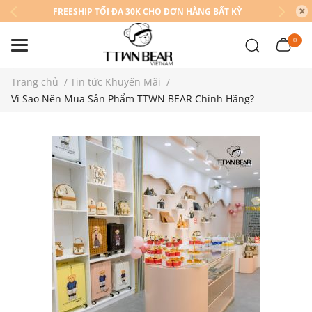
FREESHIP TỐI ĐA 30K CHO ĐƠN HÀNG BẤT KỲ
0
Trang chủ
/
Tin tức Khuyến Mãi
/
Vì Sao Nên Mua Sản Phẩm TTWN BEAR Chính Hãng?