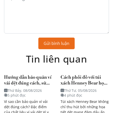
Gửi bình luận
Tin liên quan
Hướng dẫn bảo quản ví
Cách phối đồ với túi
vải dệt đúng cách, sử
xách Henney Bear họa
dụng bền theo thời gian
tiết mang đậm dấu ấn
Thứ Bảy, 08/08/2026
Thứ Tư, 05/08/2026
nghệ thuật?
5 phút đọc
4 phút đọc
Vì sao cần bảo quản ví vải
Túi xách Henney Bear không
dệt đúng cách? Đặc điểm
chỉ thu hút bởi những họa
của chất liệu ví vải dệt Ví vải
tiết dệt mang đậm dấu ấn