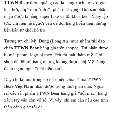
TTWN Bear
được quảng cáo là hàng xách tay với giá
khá hời, chị Trâm Anh đã phải thất vọng. Bởi sản phẩm
nhận được là hàng super fake và lỗi khóa kéo. Ngay lập
tức, chị liên hệ người bán để đổi hàng hoàn tiền nhưng
bên bán từ chối hỗ trợ.
Tương tự, chị Mỹ Dung (Long An) mua nhầm
túi đeo
chéo TTWN Bear
hàng giả trên shopee. Túi nhận được
bị mất phom, logo bị méo lệch rất mất thẩm mỹ. Gọi
shop để đổi trả hàng nhưng không được, chị Mỹ Dung
đành ngậm ngùi “mất tiền oan”.
Đây chỉ là một trong số rất nhiều chia sẻ mà
TTWN
Bear Việt Nam
nhận được trong thời gian qua. Ngoài
ra, các sản phẩm TTWN Bear hàng giả “đội mác” hàng
xách tay vẫn còn vô số. Vì vậy, chị em cần nêu cao tinh
thần cảnh giác tối đa.