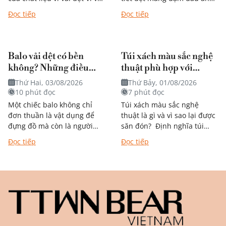
dệt được nhiều người yêu
nghệ thuật mà còn dễ dàng
Đọc tiếp
Đọc tiếp
thích nhờ thiết...
kết hợp với...
Balo vải dệt có bền
Túi xách màu sắc nghệ
không? Những điều
thuật phù hợp với
bạn nên biết trước khi
phong cách nào?
Thứ Hai, 03/08/2026
Thứ Bảy, 01/08/2026
quyết định mua
10 phút đọc
7 phút đọc
Một chiếc balo không chỉ
Túi xách màu sắc nghệ
đơn thuần là vật dụng để
thuật là gì và vì sao lại được
đựng đồ mà còn là người
săn đón? Định nghĩa túi
bạn đồng hành trong từng
xách mang phong cách
Đọc tiếp
Đọc tiếp
chặng đường học tập,...
nghệ thuật Khác với túi
đơn...