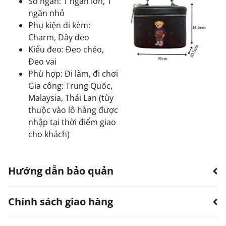
Số ngăn: 1 ngăn lớn, 1
ngăn nhỏ
Phụ kiện đi kèm:
Charm, Dây đeo
Kiểu đeo: Đeo chéo,
Đeo vai
Phù hợp: Đi làm, đi chơi
Gia công: Trung Quốc,
Malaysia, Thái Lan (tùy
thuộc vào lô hàng được
nhập tại thời điểm giao
cho khách)
Hướng dẫn bảo quản
Chính sách giao hàng
Hạn chế sản phẩm bị thấm nước.
Có thể dùng quạt, khăn làm khô. Không sử dụng
máy sấy.