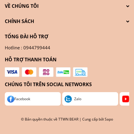
VỀ CHÚNG TÔI
CHÍNH SÁCH
TỔNG ĐÀI HỖ TRỢ
Hotline : 0944799444
HỖ TRỢ THANH TOÁN
CHÚNG TÔI TRÊN SOCIAL NETWORKS
Facebook
Zalo
Yo
© Bản quyền thuộc về
TTWN BEAR
| Cung cấp bởi
Sapo