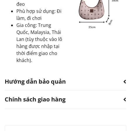
đeo
Phù hợp sử dụng: Đi
làm, đi chơi
Gia công: Trung
Quốc, Malaysia, Thái
Lan (tùy thuộc vào lô
hàng được nhập tại
thời điểm giao cho
khách).
Hướng dẫn bảo quản
Chính sách giao hàng
Hạn chế sản phẩm bị thấm nước.
Có thể dùng quạt, khăn làm khô. Không sử dụng
máy sấy.
TTWN Bear luôn hướng đến việc cung cấp dịch vụ vận
Tránh tiếp xúc với hóa chất, nước hoa.
Tránh vật cứng nhọn, vật nặng tỳ đè lên sản
chuyển tốt nhất với mức phí cạnh tranh cho tất cả các