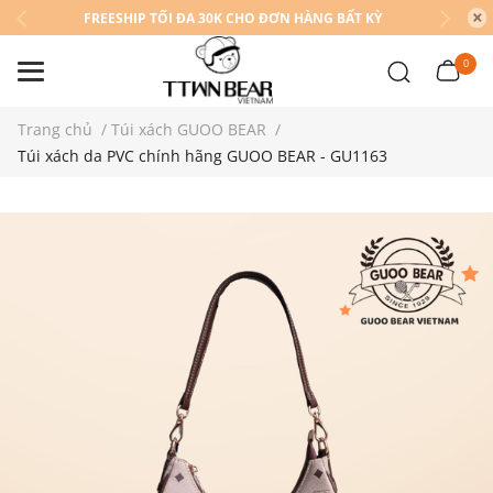
FREESHIP TỐI ĐA 30K CHO ĐƠN HÀNG BẤT KỲ
0
Trang chủ
/
Túi xách GUOO BEAR
/
Túi xách da PVC chính hãng GUOO BEAR - GU1163