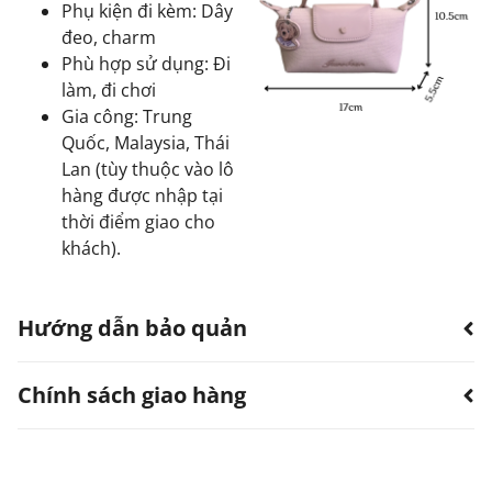
Phụ kiện đi kèm: Dây
đeo, charm
Phù hợp sử dụng: Đi
làm, đi chơi
Gia công: Trung
Quốc, Malaysia, Thái
Lan (tùy thuộc vào lô
hàng được nhập tại
thời điểm giao cho
khách).
Hướng dẫn bảo quản
Chính sách giao hàng
Hạn chế sản phẩm bị thấm nước.
Có thể dùng quạt, khăn làm khô. Không sử dụng
máy sấy.
TTWN Bear luôn hướng đến việc cung cấp dịch vụ vận
Tránh tiếp xúc với hóa chất, nước hoa.