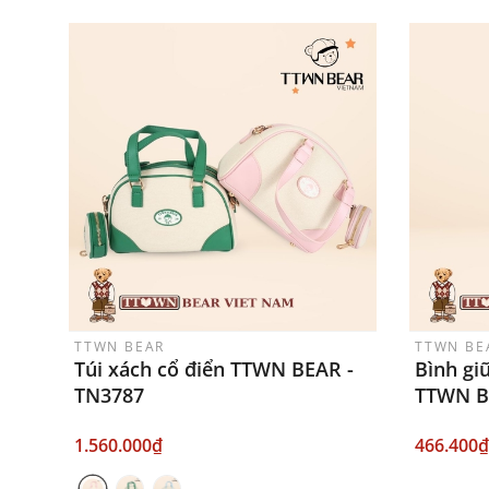
TTWN BEAR
TTWN BE
Túi xách cổ điển TTWN BEAR -
Bình gi
TN3787
TTWN B
1.560.000₫
466.400₫