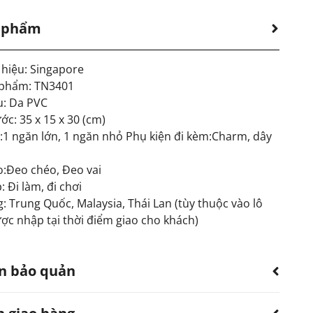
n phẩm
hiệu: Singapore
 phẩm: TN3401
u: Da PVC
ớc: 35 x 15 x 30 (cm)
:1 ngăn lớn, 1 ngăn nhỏ Phụ kiện đi kèm:Charm, dây
o:Đeo chéo, Đeo vai
 Đi làm, đi chơi
: Trung Quốc, Malaysia, Thái Lan (tùy thuộc vào lô
ợc nhập tại thời điểm giao cho khách)
n bảo quản
 sản phẩm bị thấm nước.