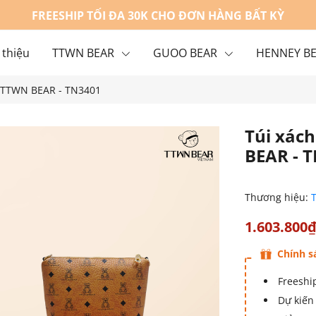
FREESHIP TỐI ĐA 30K CHO ĐƠN HÀNG BẤT KỲ
 thiệu
TTWN BEAR
GUOO BEAR
HENNEY B
sở TTWN BEAR - TN3401
g
Liên hệ
Túi xách
BEAR - 
Thương hiệu:
1.603.800
Chính s
Freeship
Dự kiến 