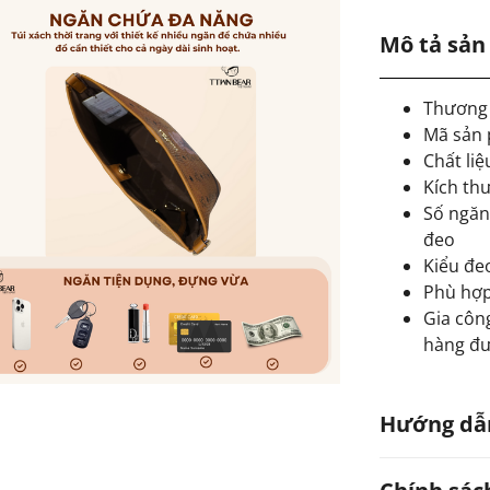
Mô tả sả
Thương 
Mã sản
Chất liệ
Kích thư
Số ngăn
đeo
Kiểu đe
Phù hợp:
Gia công
hàng đư
Hướng dẫ
Hạn chế