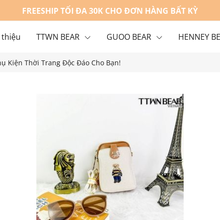
FREESHIP TỐI ĐA 30K CHO ĐƠN HÀNG BẤT KỲ
 thiệu
TTWN BEAR
GUOO BEAR
HENNEY B
hụ Kiện Thời Trang Độc Đáo Cho Bạn!
g
Liên hệ