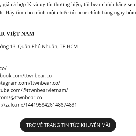
 giá cả hợp lý và uy tín thương hiệu, túi bear chính hãng sẽ 
nh. Hãy tìm cho mình một chiếc túi bear chính hãng ngay hôm 
R VIỆT NAM
hường 13, Quận Phú Nhuận, TP.HCM
co/
ebook.com/ttwnbear.co
nstagram.com/ttwnbear.co/
utube.com/@ttwnbearvietnam/
k.com/@ttwnbear.co
s://zalo.me/1441958426148874831
TRỞ VỀ TRANG TIN TỨC KHUYẾN MÃI