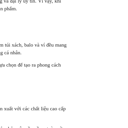
và đại lý uy tín. Vì vậy, khi
ản phẩm.
ẩm túi xách, balo và ví đều mang
ng cá nhân.
ựa chọn để tạo ra phong cách
 xuất với các chất liệu cao cấp