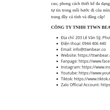
cao, phong cách thiết kế đa dạng,
tự tin trong mỗi bước đi của mì
trang đầy cá tính và đẳng cấp!
CÔNG TY TNHH TTWN BEA
Địa chỉ: 203 Lê Văn Sỹ, P
Điện thoại: 0944 406 440
Email: info@ttwnbear.co
Website:
https://ttwnbear.
Fanpage:
https://www.fac
Instagram:
https://www.i
Youtube:
https://www.yo
Tiktok:
https://www.tikto
Zalo Official Account:
http