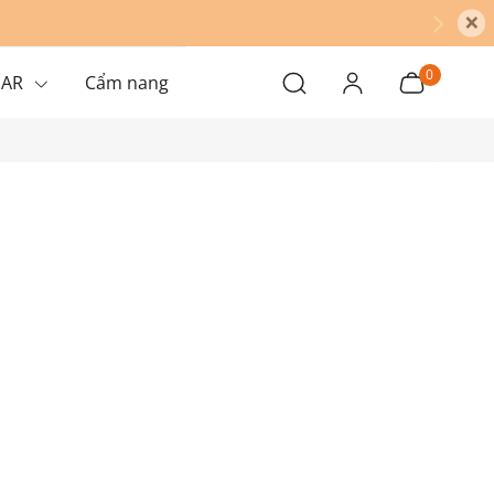
×
0
EAR
Cẩm nang