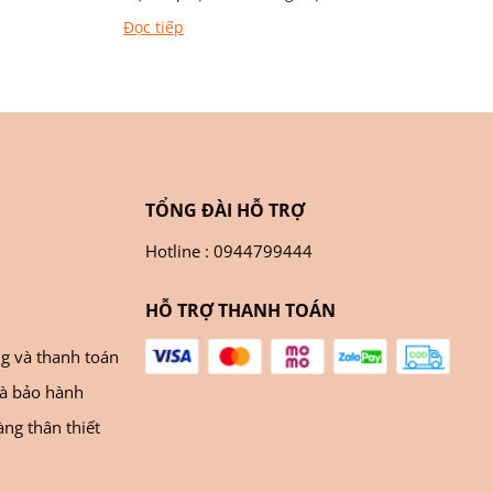
dễ...
Đọc tiếp
TỔNG ĐÀI HỖ TRỢ
Hotline : 0944799444
HỖ TRỢ THANH TOÁN
ng và thanh toán
và bảo hành
ng thân thiết