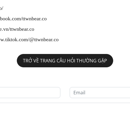
o/
ebook.com/ttwnbear.co
ee.vn/ttwnbear.co
ww.tiktok.com/@ttwnbear.co
TRỞ VỀ TRANG CÂU HỎI THƯỜNG GẶP