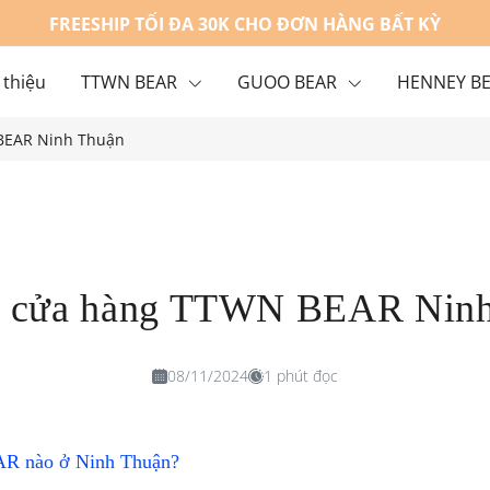
FREESHIP TỐI ĐA 30K CHO ĐƠN HÀNG BẤT KỲ
 thiệu
TTWN BEAR
GUOO BEAR
HENNEY B
 BEAR Ninh Thuận
g
Liên hệ
ỉ cửa hàng TTWN BEAR Nin
08/11/2024
1 phút đọc
R nào ở Ninh Thuận?