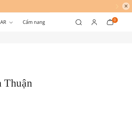
×
0
EAR
Cẩm nang
h Thuận