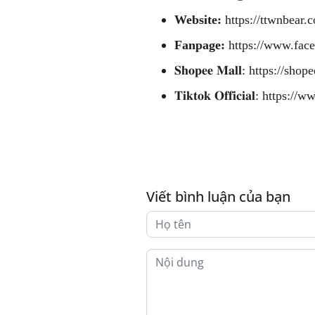
Website:
https://ttwnbear.c
Fanpage:
https://www.fac
𝐒𝐡𝐨𝐩𝐞𝐞 𝐌𝐚𝐥𝐥:
https://shop
𝐓𝐢𝐤𝐭𝐨𝐤 𝐎𝐟𝐟𝐢𝐜𝐢𝐚𝐥:
https://w
Viết bình luận của bạn