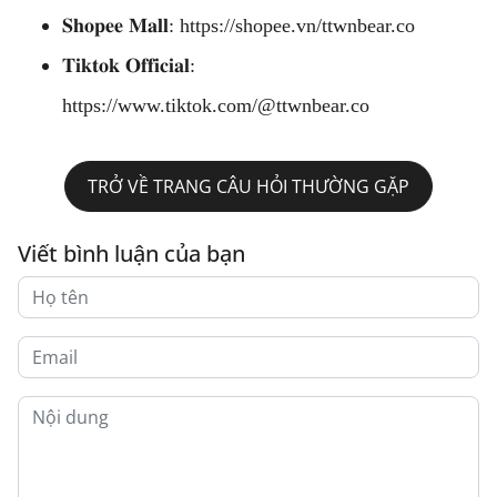
𝐒𝐡𝐨𝐩𝐞𝐞 𝐌𝐚𝐥𝐥:
https://shopee.vn/ttwnbear.co
𝐓𝐢𝐤𝐭𝐨𝐤 𝐎𝐟𝐟𝐢𝐜𝐢𝐚𝐥:
https://www.tiktok.com/@ttwnbear.co
TRỞ VỀ TRANG CÂU HỎI THƯỜNG GẶP
Viết bình luận của bạn