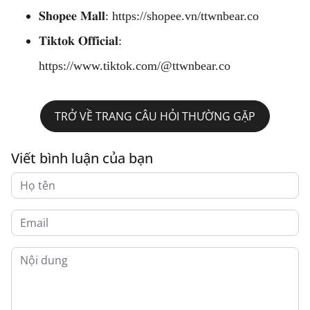
𝐒𝐡𝐨𝐩𝐞𝐞 𝐌𝐚𝐥𝐥:
https://shopee.vn/ttwnbear.co
𝐓𝐢𝐤𝐭𝐨𝐤 𝐎𝐟𝐟𝐢𝐜𝐢𝐚𝐥:
https://www.tiktok.com/@ttwnbear.co
TRỞ VỀ TRANG CÂU HỎI THƯỜNG GẶP
Viết bình luận của bạn