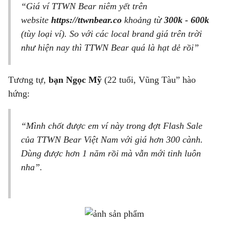
“Giá ví TTWN Bear niêm yết trên
website
https://ttwnbear.co
khoảng từ
300k - 600k
(tùy loại ví). So với các local brand giá trên trời
như hiện nay thì TTWN Bear quá là hạt dẻ rồi”
Tương tự,
bạn Ngọc Mỹ
(22 tuổi, Vũng Tàu” hào
hứng:
“Mình chốt được em ví này trong đợt Flash Sale
của TTWN Bear Việt Nam với giá hơn 300 cành.
Dùng được hơn 1 năm rồi mà vẫn mới tinh luôn
nha”.