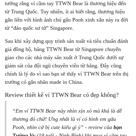
tưởng rằng ví cầm tay TTWN Bear là thương hiệu đến
từ Trung Quốc. Tuy nhiên, ít ai biết rằng, thương hiệu
gắn liền với hình ảnh chú gấu Pooh xinh xắn này ra đời
từ “đảo quốc sư tử” Singapore.
Sau khi xây dựng quy trình sản xuất và tiêu chuẩn đánh
giá đồng bộ, hãng TTWN Bear từ Singapore chuyển
giao cho các nhà máy sản xuất ở Trung Quốc dưới sự
giám sát của đội ngũ chuyên viên từ hãng. Đây cũng
chính là lý do vì sao bạn sẽ thấy ví TTWN Bear trên thị
trường có gắn nhãn made in China.
Review thiết kế ví TTWN Bear có đẹp không?
“Em ví TTWN Bear này nhìn xịn xò mà khá là dễ
thương đó chứ! Ưng nhất là ví có hình em gấu
Pooh, nhìn cứ bị cute kiểu gì ý” - review của
bạn
Tường Vy
(19 tuổi - Ninh Bình) khi mua ví cầm tay