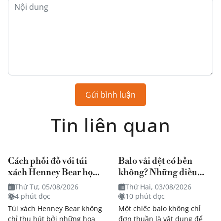
Gửi bình luận
Tin liên quan
Cách phối đồ với túi
Balo vải dệt có bền
xách Henney Bear họa
không? Những điều
tiết mang đậm dấu ấn
bạn nên biết trước khi
Thứ Tư, 05/08/2026
Thứ Hai, 03/08/2026
nghệ thuật?
quyết định mua
4 phút đọc
10 phút đọc
Túi xách Henney Bear không
Một chiếc balo không chỉ
chỉ thu hút bởi những họa
đơn thuần là vật dụng để