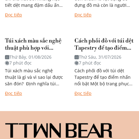
tiết dệt mang đậm dấu ấn
đựng đồ mà còn là người
nghệ thuật mà còn dễ dàng
bạn đồng hành trong từng
Đọc tiếp
Đọc tiếp
kết hợp với...
chặng đường học tập,...
Túi xách màu sắc nghệ
Cách phối đồ với túi dệt
thuật phù hợp với
Tapestry để tạo điểm
phong cách nào?
nhấn nổi bật
Thứ Bảy, 01/08/2026
Thứ Sáu, 31/07/2026
7 phút đọc
7 phút đọc
Túi xách màu sắc nghệ
Cách phối đồ với túi dệt
thuật là gì và vì sao lại được
Tapestry để tạo điểm nhấn
săn đón? Định nghĩa túi
nổi bật Một bộ trang phục
xách mang phong cách
đẹp không chỉ đến từ quần
Đọc tiếp
Đọc tiếp
nghệ thuật Khác với túi
áo mà còn được...
đơn...