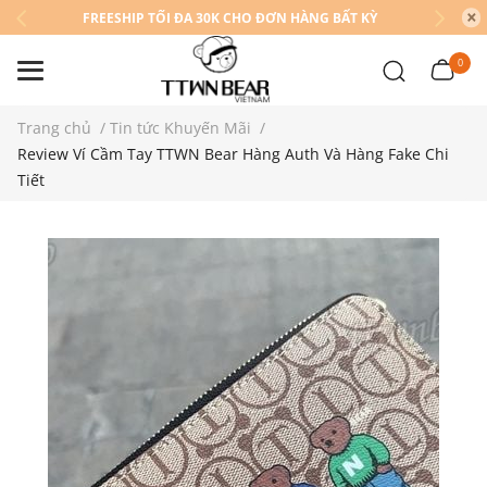
FREESHIP TỐI ĐA 30K CHO ĐƠN HÀNG BẤT KỲ
0
Trang chủ
/
Tin tức Khuyến Mãi
/
Review Ví Cầm Tay TTWN Bear Hàng Auth Và Hàng Fake Chi
Tiết