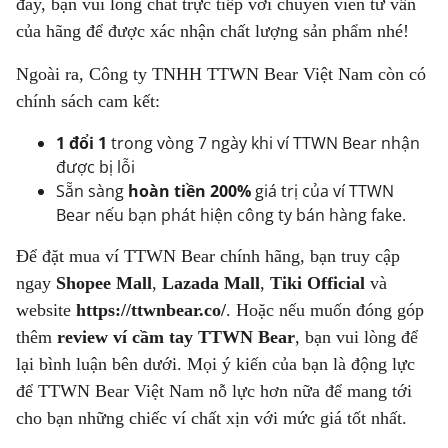
đây, bạn vui lòng chat trực tiếp với chuyên viên tư vấn
của hãng để được xác nhận chất lượng sản phẩm nhé!
Ngoài ra, Công ty TNHH TTWN Bear Việt Nam còn có
chính sách cam kết:
1 đổi 1
trong vòng 7 ngày khi ví TTWN Bear nhận
được bị lỗi
Sẵn sàng
hoàn tiền 200%
giá trị của ví TTWN
Bear nếu bạn phát hiện công ty bán hàng fake.
Để đặt mua ví TTWN Bear chính hãng, bạn truy cập
ngay
Shopee Mall
,
Lazada Mall
,
Tiki Official
và
website
https://ttwnbear.co/
. Hoặc nếu muốn đóng góp
thêm
review ví cầm tay TTWN Bear
, bạn vui lòng để
lại bình luận bên dưới. Mọi ý kiến của bạn là động lực
để TTWN Bear Việt Nam nỗ lực hơn nữa để mang tới
cho bạn những chiếc ví chất xịn với mức giá tốt nhất.