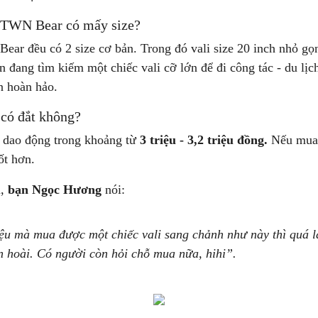
 TTWN Bear có mấy size?
ear đều có 2 size cơ bản. Trong đó vali size 20 inch nhỏ g
n đang tìm kiếm một chiếc vali cỡ lớn để đi công tác - du lị
n hoàn hảo.
có đắt không?
 dao động trong khoảng từ
3 triệu - 3,2 triệu đồng.
Nếu mua 
ốt hơn.
u,
bạn Ngọc Hương
nói:
ệu mà mua được một chiếc vali sang chảnh như này thì quá là 
n hoài. Có người còn hỏi chỗ mua nữa, hihi”.