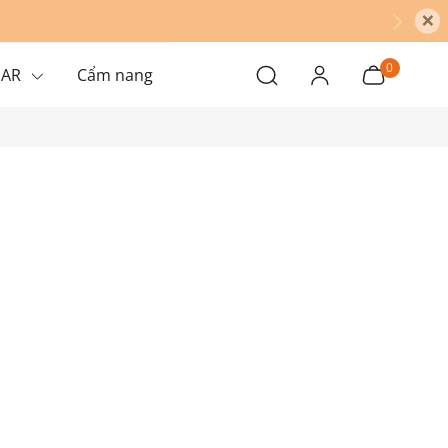
×
0
EAR
Cẩm nang