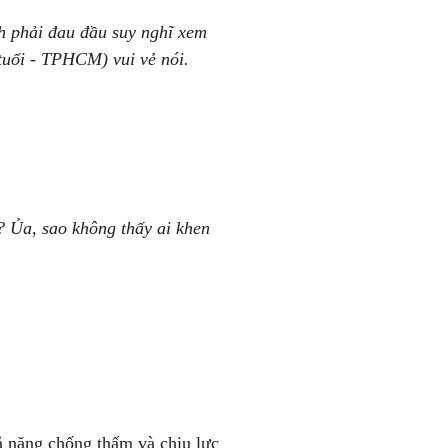
h phải đau đầu suy nghĩ xem
tuổi - TPHCM) vui vẻ nói.
? Ủa, sao không thấy ai khen
ả năng chống thấm và chịu lực