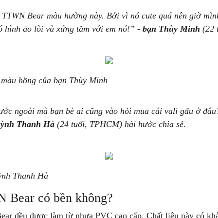
li TTWN Bear màu hường này. Bởi vì nó cute quá nên giờ mìn
ó hình ảo lòi và xứng tầm với em nó!” -
bạn Thùy Minh
(22 
 màu hồng của bạn Thùy Minh
ước ngoài mà bạn bè ai cũng vào hỏi mua cái vali gấu ở đâu
ỳnh Thanh Hà
(24 tuổi, TPHCM) hài hước chia sẻ.
uỳnh Thanh Hà
N Bear có bền không?
Bear đều được làm từ nhựa PVC cao cấp. Chất liệu này có kh