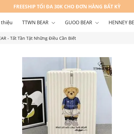
FREESHIP TỐI ĐA 30K CHO ĐƠN HÀNG BẤT KỲ
 thiệu
TTWN BEAR
GUOO BEAR
HENNEY B
AR - Tất Tần Tật Những Điều Cần Biết
g
Liên hệ