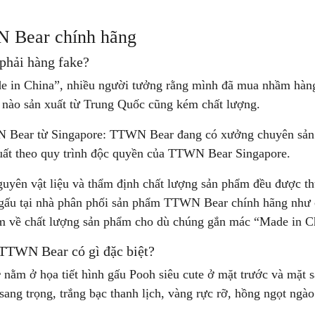
N Bear chính hãng
phải hàng fake?
de in China”, nhiều người tưởng rằng mình đã mua nhầm hàng
 nào sản xuất từ Trung Quốc cũng kém chất lượng.
 Bear từ Singapore: TTWN Bear đang có xưởng chuyên sản x
uất theo quy trình độc quyền của TTWN Bear Singapore.
uyên vật liệu và thẩm định chất lượng sản phẩm đều được th
i gấu tại nhà phân phối sản phẩm TTWN Bear chính hãng nh
âm về chất lượng sản phẩm cho dù chúng gắn mác “Made in C
 TTWN Bear có gì đặc biệt?
r
nằm ở họa tiết hình gấu Pooh siêu cute ở mặt trước và mặt 
sang trọng, trắng bạc thanh lịch, vàng rực rỡ, hồng ngọt ng