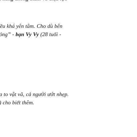
đều khá yên tâm. Cho dù bên
hỏng” -
bạn Vy Vy
(28 tuổi -
to vật vã, cả người ướt nhẹp.
 cho biết thêm.