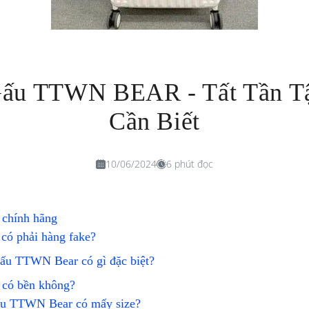
Gấu TTWN BEAR - Tất Tần T
Cần Biết
10/06/2024
6 phút đọc
chính hãng
 có phải hàng fake?
 gấu TTWN Bear có gì đặc biệt?
 có bền không?
gấu TTWN Bear có mấy size?