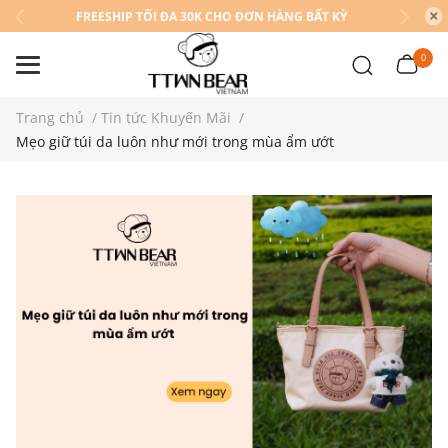
FREESHIP TỐI ĐA 30K CHO ĐƠN HÀNG BẤT KỲ
0
Trang chủ
/
Tin tức Khuyến Mãi
/
Mẹo giữ túi da luôn như mới trong mùa ẩm ướt