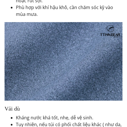
hoặc rút sợi.
Phù hợp với khí hậu khô, cần chăm sóc kỹ vào
mùa mưa.
Vải dù
Kháng nước khá tốt, nhẹ, dễ vệ sinh.
Tuy nhiên, nếu túi có phối chất liệu khác ( như da,