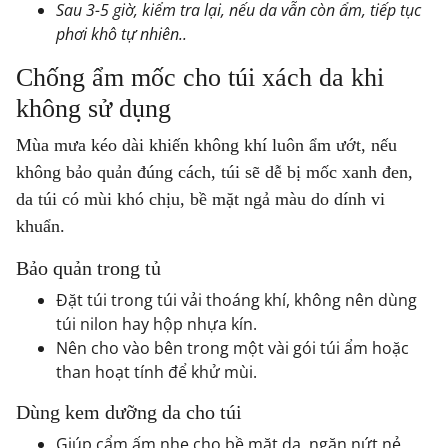
Sau 3-5 giờ, kiểm tra lại, nếu da vẫn còn ẩm, tiếp tục
phơi khô tự nhiên..
Chống ẩm mốc cho túi xách da khi
không sử dụng
Mùa mưa kéo dài khiến không khí luôn ẩm ướt, nếu
không bảo quản đúng cách, túi sẽ dễ bị mốc xanh đen,
da túi có mùi khó chịu, bề mặt ngả màu do dính vi
khuẩn.
Bảo quản trong tủ
Đặt túi trong túi vải thoáng khí, không nên dùng
túi nilon hay hộp nhựa kín.
Nên cho vào bên trong một vài gói túi ẩm hoặc
than hoạt tính để khử mùi.
Dùng kem dưỡng da cho túi
Giúp cẩm ấm nhẹ cho bề mặt da, ngăn nứt nẻ