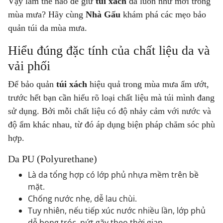
Vậy làm thế nào để giữ
túi xách
da luôn như mới trong
mùa mưa? Hãy cùng
Nhà Gấu
khám phá các mẹo bảo
quản túi da mùa mưa.
Hiểu đúng đặc tính của chất liệu da và
vải phối
Để bảo quản
túi xách
hiệu quả trong mùa mưa ẩm ướt,
trước hết bạn cần hiểu rõ loại chất liệu mà túi mình đang
sử dụng. Bởi mỗi chất liệu có độ nhảy cảm với nước và
độ ẩm khác nhau, từ đó áp dụng biện pháp chăm sóc phù
hợp.
Da PU (Polyurethane)
Là da tổng hợp có lớp phủ nhựa mềm trên bề
mặt.
Chống nước nhẹ, dễ lau chùi.
Tuy nhiên, nếu tiếp xúc nước nhiều lần, lớp phủ
dễ bong tróc, nứt gãy theo thời gian