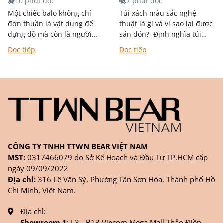
10 phút đọc
7 phút đọc
Một chiếc balo không chỉ
Túi xách màu sắc nghệ
đơn thuần là vật dụng để
thuật là gì và vì sao lại được
đựng đồ mà còn là người
săn đón? Định nghĩa túi
bạn đồng hành trong từng
xách mang phong cách
Đọc tiếp
Đọc tiếp
chặng đường học tập,...
nghệ thuật Khác với túi
đơn...
CÔNG TY TNHH TTWN BEAR VIỆT NAM
MST:
0317466079 do Sở Kế Hoạch và Đầu Tư TP.HCM cấp
ngày 09/09/2022
Địa chỉ:
316 Lê Văn Sỹ, Phường Tân Sơn Hòa, Thành phố Hồ
Chí Minh, Việt Nam.
Địa chỉ:
Showroom 1
: L3 - B13 Vincom Mega Mall Thảo Điền -