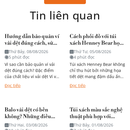
Tin liên quan
Hướng dẫn bảo quản ví
Cách phối đồ với túi
vải dệt đúng cách, sử
xách Henney Bear họa
dụng bền theo thời gian
tiết mang đậm dấu ấn
Thứ Bảy, 08/08/2026
Thứ Tư, 05/08/2026
nghệ thuật?
5 phút đọc
4 phút đọc
Vì sao cần bảo quản ví vải
Túi xách Henney Bear không
dệt đúng cách? Đặc điểm
chỉ thu hút bởi những họa
của chất liệu ví vải dệt Ví vải
tiết dệt mang đậm dấu ấn
dệt được nhiều người yêu
nghệ thuật mà còn dễ dàng
Đọc tiếp
Đọc tiếp
thích nhờ thiết...
kết hợp với...
Balo vải dệt có bền
Túi xách màu sắc nghệ
không? Những điều
thuật phù hợp với
bạn nên biết trước khi
phong cách nào?
Thứ Hai, 03/08/2026
Thứ Bảy, 01/08/2026
quyết định mua