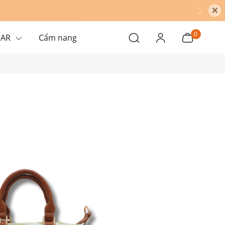
×
0
EAR
Cẩm nang