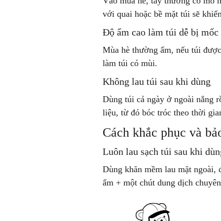
Vào mùa hè, tay thường có mồ h
với quai hoặc bề mặt túi sẽ khiến
Độ ẩm cao làm túi dễ bị mốc
Mùa hè thường ẩm, nếu túi được 
làm túi có mùi.
Không lau túi sau khi dùng
Dùng túi cả ngày ở ngoài nắng rồ
liệu, từ đó bóc tróc theo thời gia
Cách khắc phục và bảo
Luôn lau sạch túi sau khi dùn
Dùng khăn mềm lau mặt ngoài, đ
ẩm + một chút dung dịch chuyên 