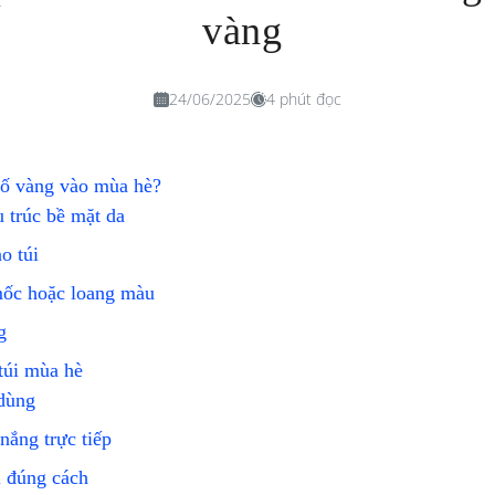
vàng
24/06/2025
4 phút đọc
, ố vàng vào mùa hè?
 trúc bề mặt da
o túi
mốc hoặc loang màu
g
túi mùa hè
 dùng
nắng trực tiếp
i đúng cách