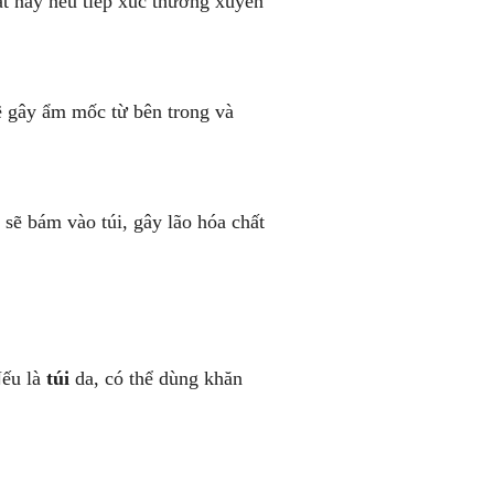
t này nếu tiếp xúc thường xuyên
ẽ gây ẩm mốc từ bên trong và
 sẽ bám vào túi, gây lão hóa chất
Nếu là
túi
da, có thể dùng khăn