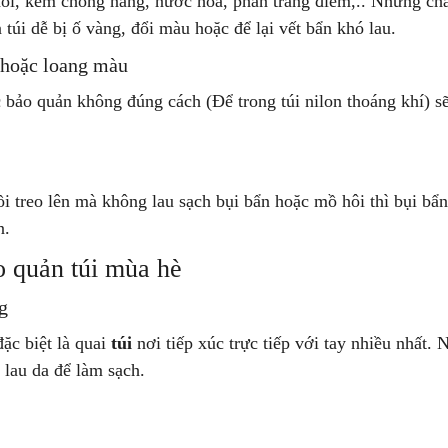
ôi, kem chống nắng, nước hoa, phấn trang điểm,.. Những chấ
 túi dễ bị ố vàng, đổi màu hoặc để lại vết bẩn khó lau.
 hoặc loang màu
bảo quản không đúng cách (Để trong túi nilon thoáng khí) s
i treo lên mà không lau sạch bụi bẩn hoặc mồ hôi thì bụi bẩn
n.
 quản túi mùa hè
g
ặc biệt là quai
túi
nơi tiếp xúc trực tiếp với tay nhiều nhất. 
lau da để làm sạch.