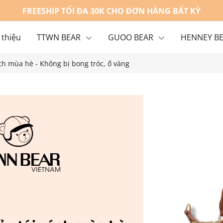
FREESHIP TỐI ĐA 30K CHO ĐƠN HÀNG BẤT KỲ
 thiệu
TTWN BEAR
GUOO BEAR
HENNEY B
ch mùa hè - Không bị bong tróc, ố vàng
g
Liên hệ