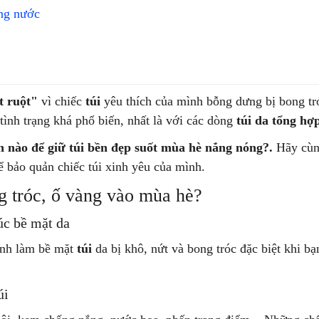
ng nước
t ruột"
vì chiếc
túi
yêu thích của mình bỗng dưng bị bong tr
 tình trạng khá phổ biến, nhất là với các dòng
túi da tổng hợ
h nào để giữ túi bền đẹp suốt mùa hè nắng nóng?.
Hãy cùn
ể bảo quản chiếc túi xinh yêu của mình.
ng tróc, ố vàng vào mùa hè?
úc bề mặt da
ạnh làm bề mặt
túi
da bị khô, nứt và bong tróc đặc biệt khi bạn
úi