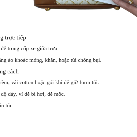
g trực tiếp
 để trong cốp xe giữa trưa
bằng áo khoác mỏng, khăn, hoặc túi chống bụi.
úng cách
ềm, vải cotton hoặc gói khí để giữ form túi.
độ dày, vì dễ bí hơi, dễ mốc.
ản túi