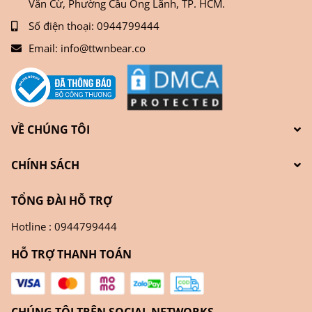
Văn Cừ, Phường Cầu Ông Lãnh, TP. HCM.
Số điện thoại:
0944799444
Email:
info@ttwnbear.co
VỀ CHÚNG TÔI
CHÍNH SÁCH
TỔNG ĐÀI HỖ TRỢ
Hotline : 0944799444
HỖ TRỢ THANH TOÁN
CHÚNG TÔI TRÊN SOCIAL NETWORKS