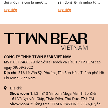
đựng đồ mà còn là người
săn đón? Định nghĩa túi
bạn đồng hành trong từng
xách mang phong cách
Đọc tiếp
Đọc tiếp
chặng đường học tập,...
nghệ thuật Khác với túi
đơn...
CÔNG TY TNHH TTWN BEAR VIỆT NAM
MST:
0317466079 do Sở Kế Hoạch và Đầu Tư TP.HCM cấp
ngày 09/09/2022
Địa chỉ:
316 Lê Văn Sỹ, Phường Tân Sơn Hòa, Thành phố Hồ
Chí Minh, Việt Nam.
Địa chỉ:
Showroom 1
: L3 - B13 Vincom Mega Mall Thảo Điền -
161 Võ Nguyên Giáp, Thảo Điền, Thủ Đức, TP.HCM
Showroom 2
: Tầng trệt TTTM NOWZONE: 235 Nguyễn