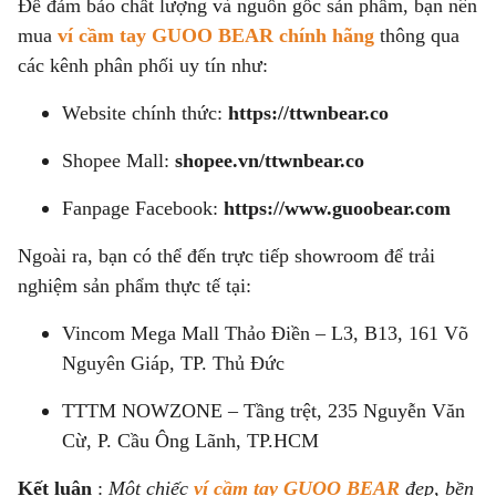
Để đảm bảo chất lượng và nguồn gốc sản phẩm, bạn nên
mua
ví cầm tay GUOO BEAR chính hãng
thông qua
các kênh phân phối uy tín như:
Website chính thức:
https://ttwnbear.co
Shopee Mall:
shopee.vn/ttwnbear.co
Fanpage Facebook:
https://www.guoobear.com
Ngoài ra, bạn có thể đến trực tiếp showroom để trải
nghiệm sản phẩm thực tế tại:
Vincom Mega Mall Thảo Điền – L3, B13, 161 Võ
Nguyên Giáp, TP. Thủ Đức
TTTM NOWZONE – Tầng trệt, 235 Nguyễn Văn
Cừ, P. Cầu Ông Lãnh, TP.HCM
Kết luận
:
Một chiếc
ví cầm tay GUOO BEAR
đẹp, bền