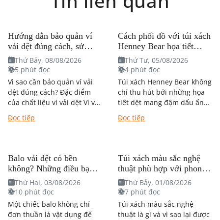
Tin liên quan
Hướng dẫn bảo quản ví
Cách phối đồ với túi xách
vải dệt đúng cách, sử
Henney Bear họa tiết
dụng bền theo thời gian
mang đậm dấu ấn nghệ
Thứ Bảy, 08/08/2026
Thứ Tư, 05/08/2026
thuật?
5 phút đọc
4 phút đọc
Vì sao cần bảo quản ví vải
Túi xách Henney Bear không
dệt đúng cách? Đặc điểm
chỉ thu hút bởi những họa
của chất liệu ví vải dệt Ví vải
tiết dệt mang đậm dấu ấn
dệt được nhiều người yêu
nghệ thuật mà còn dễ dàng
Đọc tiếp
Đọc tiếp
thích nhờ thiết...
kết hợp với...
Balo vải dệt có bền
Túi xách màu sắc nghệ
không? Những điều bạn
thuật phù hợp với phong
nên biết trước khi quyết
cách nào?
Thứ Hai, 03/08/2026
Thứ Bảy, 01/08/2026
định mua
10 phút đọc
7 phút đọc
Một chiếc balo không chỉ
Túi xách màu sắc nghệ
đơn thuần là vật dụng để
thuật là gì và vì sao lại được