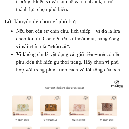
trường, khiến
ví
vải tái chế và da nhân tạo trở
thành lựa chọn phổ biến.
Lời khuyên để chọn ví phù hợp
Nếu bạn cần sự chỉn chu, lịch thiệp –
ví da
là lựa
chọn tối ưu. Còn nếu ưa sự thoải mái, năng động –
ví vải
chính là
“chân ái”.
Ví
không chỉ là vật dụng cất giữ tiền – mà còn là
phụ kiện thể hiện gu thời trang. Hãy chọn
ví
phù
hợp với trang phục, tính cách và lối sống của bạn.