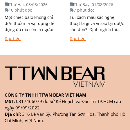
bạn nên biết trước khi
phong cách nào?
Thứ Hai, 03/08/2026
Thứ Bảy, 01/08/2026
quyết định mua
10 phút đọc
7 phút đọc
Một chiếc balo không chỉ
Túi xách màu sắc nghệ
đơn thuần là vật dụng để
thuật là gì và vì sao lại được
đựng đồ mà còn là người
săn đón? Định nghĩa túi
bạn đồng hành trong từng
xách mang phong cách
Đọc tiếp
Đọc tiếp
chặng đường học tập,...
nghệ thuật Khác với túi
đơn...
CÔNG TY TNHH TTWN BEAR VIỆT NAM
MST:
0317466079 do Sở Kế Hoạch và Đầu Tư TP.HCM cấp
ngày 09/09/2022
Địa chỉ:
316 Lê Văn Sỹ, Phường Tân Sơn Hòa, Thành phố Hồ
Chí Minh, Việt Nam.