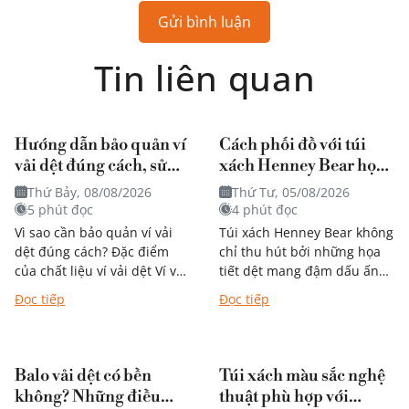
Gửi bình luận
Tin liên quan
Hướng dẫn bảo quản ví
Cách phối đồ với túi
vải dệt đúng cách, sử
xách Henney Bear họa
dụng bền theo thời gian
tiết mang đậm dấu ấn
Thứ Bảy, 08/08/2026
Thứ Tư, 05/08/2026
nghệ thuật?
5 phút đọc
4 phút đọc
Vì sao cần bảo quản ví vải
Túi xách Henney Bear không
dệt đúng cách? Đặc điểm
chỉ thu hút bởi những họa
của chất liệu ví vải dệt Ví vải
tiết dệt mang đậm dấu ấn
dệt được nhiều người yêu
nghệ thuật mà còn dễ dàng
Đọc tiếp
Đọc tiếp
thích nhờ thiết...
kết hợp với...
Balo vải dệt có bền
Túi xách màu sắc nghệ
không? Những điều
thuật phù hợp với