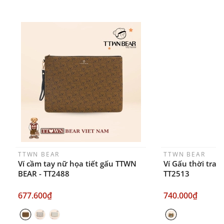
FANPAGE/ZALO/
INSTAGRAM
cửa hàng chính
hãng TTWNBEAR
Thời gian nhận hàng: Đối với đơn hàng Online tại
TPHCM, sản phẩm sẽ được giao sớm nhất là 1
ngày sau khi đặt.
TTWN BEAR
TTWN BEAR
Ví cầm tay nữ họa tiết gấu TTWN
Ví Gấu thời tra
BEAR - TT2488
TT2513
677.600₫
740.000₫