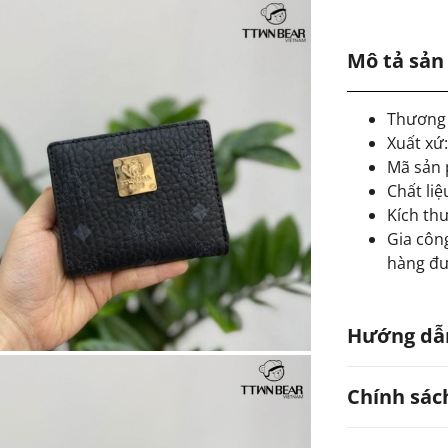
Mô tả sả
Thương 
Xuất xứ
Mã sản 
Chất liệ
Kích thư
Gia công
hàng đư
Hướng dẫ
Chính sác
Hạn chế
Có thể 
Tránh ti