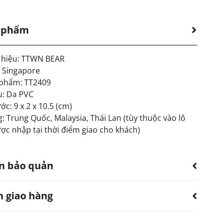
n phẩm
hiệu: TTWN BEAR
: Singapore
phẩm: TT2409
u: Da PVC
ớc: 9 x 2 x 10.5 (cm)
: Trung Quốc, Malaysia, Thái Lan (tùy thuộc vào lô
ợc nhập tại thời điểm giao cho khách)
n bảo quản
h giao hàng
 sản phẩm bị thấm nước.
dùng quạt, khăn làm khô. Không sử dụng máy sấy.
ếp xúc với hóa chất, nước hoa.