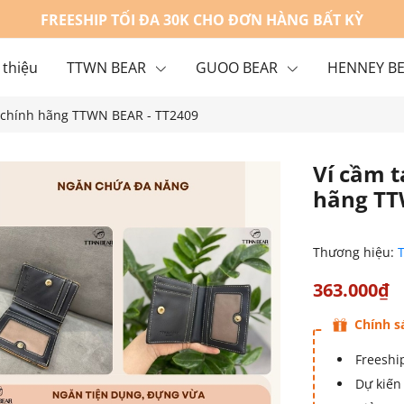
FREESHIP TỐI ĐA 30K CHO ĐƠN HÀNG BẤT KỲ
 thiệu
TTWN BEAR
GUOO BEAR
HENNEY B
, chính hãng TTWN BEAR - TT2409
g
Liên hệ
Ví cầm t
hãng TT
Thương hiệu:
363.000₫
Chính s
Freeship
Dự kiến 