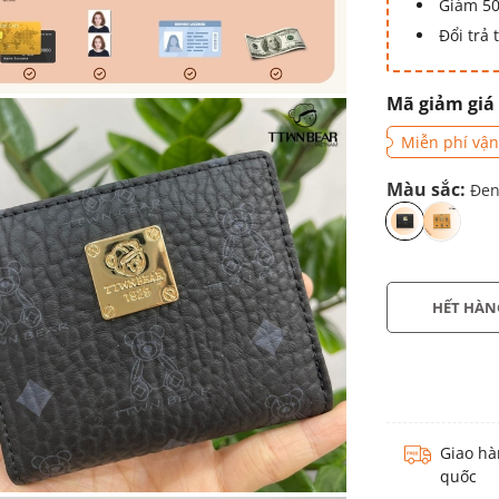
Giảm 50
Đổi trả
Mã giảm giá
Miễn phí vận
Màu sắc:
Đen
HẾT HÀN
Giao hà
quốc