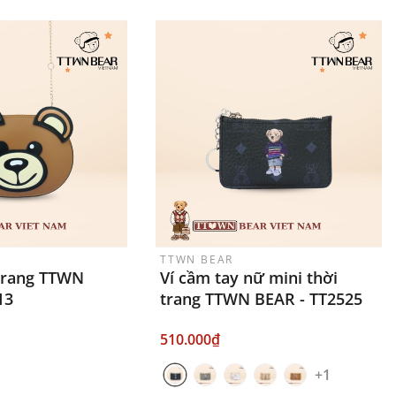
TTWN BEAR
 trang TTWN
Ví cầm tay nữ mini thời
13
trang TTWN BEAR - TT2525
510.000₫
+1