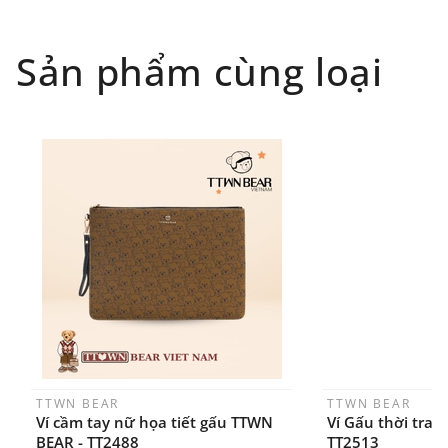
toàn quốc), GHN
Đối tượng áp dụng: Khách hàng đặt
Sản phẩm cùng loại
hàng
ONLINE
trên trang
WEBSITE/
FANPAGE/ZALO/
INSTAGRAM
cửa hàng chính
hãng TTWNBEAR
Thời gian nhận hàng: Đối với đơn hàng Online tại
TPHCM, sản phẩm sẽ được giao sớm nhất là 1
ngày sau khi đặt.
TTWN BEAR
TTWN BEAR
Ví cầm tay nữ họa tiết gấu TTWN
Ví Gấu thời tra
BEAR - TT2488
TT2513