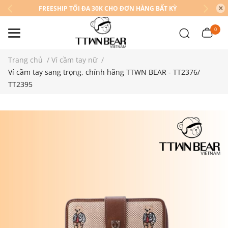
FREESHIP TỐI ĐA 30K CHO ĐƠN HÀNG BẤT KỲ
0
Trang chủ
/
Ví cầm tay nữ
/
Ví cầm tay sang trọng, chính hãng TTWN BEAR - TT2376/
TT2395