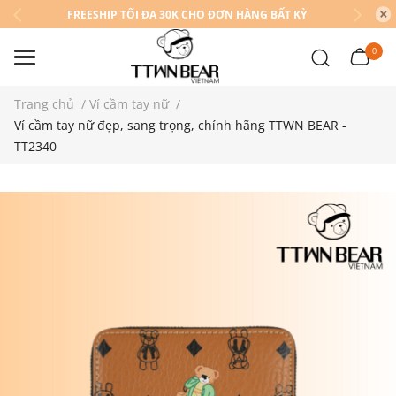
FREESHIP TỐI ĐA 30K CHO ĐƠN HÀNG BẤT KỲ
0
Trang chủ
/
Ví cầm tay nữ
/
Ví cầm tay nữ đẹp, sang trọng, chính hãng TTWN BEAR -
TT2340