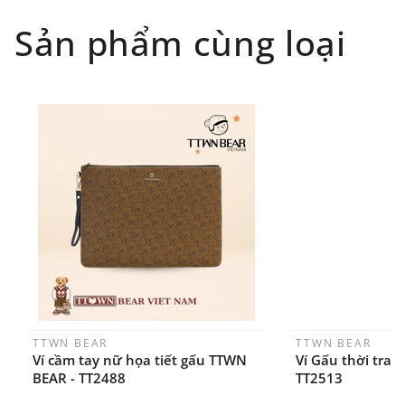
Đối tượng áp dụng: Khách hàng đặt
Sản phẩm cùng loại
hàng
ONLINE
trên trang
WEBSITE/
FANPAGE/ZALO/
INSTAGRAM
cửa hàng chính
hãng TTWNBEAR
Thời gian nhận hàng: Đối với đơn hàng Online tại
TPHCM, sản phẩm sẽ được giao sớm nhất là 1
ngày sau khi đặt.
TTWN BEAR
TTWN BEAR
Ví cầm tay nữ họa tiết gấu TTWN
Ví Gấu thời tra
BEAR - TT2488
TT2513