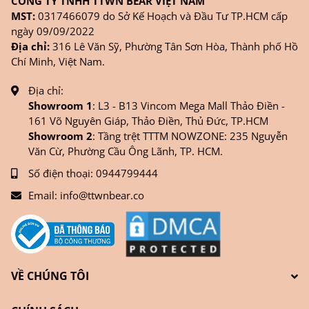
CÔNG TY TNHH TTWN BEAR VIỆT NAM
MST:
0317466079 do Sở Kế Hoạch và Đầu Tư TP.HCM cấp
ngày 09/09/2022
Địa chỉ:
316 Lê Văn Sỹ, Phường Tân Sơn Hòa, Thành phố Hồ
Chí Minh, Việt Nam.
Địa chỉ:
Showroom 1
: L3 - B13 Vincom Mega Mall Thảo Điền -
161 Võ Nguyên Giáp, Thảo Điền, Thủ Đức, TP.HCM
Showroom 2
: Tầng trệt TTTM NOWZONE: 235 Nguyễn
Văn Cừ, Phường Cầu Ông Lãnh, TP. HCM.
Số điện thoại:
0944799444
Email:
info@ttwnbear.co
VỀ CHÚNG TÔI