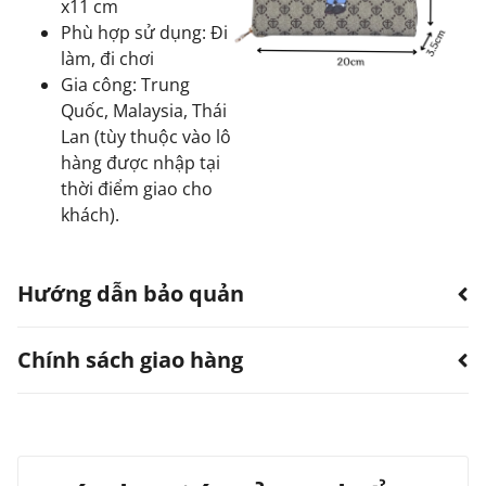
x11 cm
Phù hợp sử dụng: Đi
làm, đi chơi
Gia công: Trung
Quốc, Malaysia, Thái
Lan (tùy thuộc vào lô
hàng được nhập tại
thời điểm giao cho
khách).
Hướng dẫn bảo quản
Chính sách giao hàng
Hạn chế sản phẩm bị thấm nước.
Có thể dùng quạt, khăn làm khô. Không sử dụng
máy sấy.
TTWN Bear luôn hướng đến việc cung cấp dịch vụ vận
Tránh tiếp xúc với hóa chất, nước hoa.
Tránh vật cứng nhọn, vật nặng tỳ đè lên sản
chuyển tốt nhất với mức phí cạnh tranh cho tất cả các