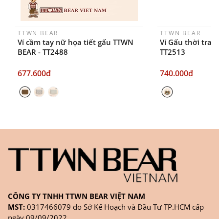
TTWN BEAR
TTWN BEAR
Ví cầm tay nữ họa tiết gấu TTWN
Ví Gấu thời tra
BEAR - TT2488
TT2513
677.600₫
740.000₫
CÔNG TY TNHH TTWN BEAR VIỆT NAM
MST:
0317466079 do Sở Kế Hoạch và Đầu Tư TP.HCM cấp
ngày 09/09/2022