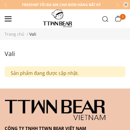
FREESHIP TỐI ĐA 30K CHO ĐƠN HÀNG BẤT KỲ
0
Trang chủ
/
Vali
Vali
Sản phẩm đang được cập nhật.
CÔNG TY TNHH TTWN BEAR VIỆT NAM