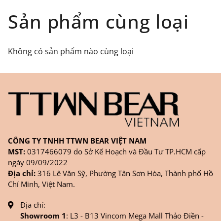
Đối tượng áp dụng: Khách hàng đặt
Sản phẩm cùng loại
hàng
ONLINE
trên trang
WEBSITE/
FANPAGE/ZALO/
INSTAGRAM
cửa hàng chính
Không có sản phẩm nào cùng loại
hãng TTWNBEAR
Thời gian nhận hàng: Đối với đơn hàng Online tại
TPHCM, sản phẩm sẽ được giao sớm nhất là 1
ngày sau khi đặt.
CÔNG TY TNHH TTWN BEAR VIỆT NAM
MST:
0317466079 do Sở Kế Hoạch và Đầu Tư TP.HCM cấp
ngày 09/09/2022
Địa chỉ:
316 Lê Văn Sỹ, Phường Tân Sơn Hòa, Thành phố Hồ
Chí Minh, Việt Nam.
Địa chỉ:
Showroom 1
: L3 - B13 Vincom Mega Mall Thảo Điền -