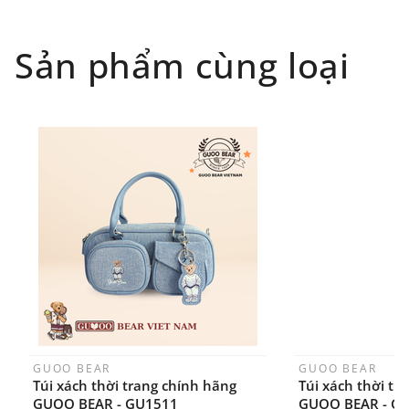
toàn quốc), GHN
Đối tượng áp dụng: Khách hàng đặt
Sản phẩm cùng loại
hàng
ONLINE
trên trang
WEBSITE/
FANPAGE/ZALO/
INSTAGRAM
cửa hàng chính
hãng TTWNBEAR
Thời gian nhận hàng: Đối với đơn hàng Online tại
TPHCM, sản phẩm sẽ được giao sớm nhất là 1
ngày sau khi đặt.
GUOO BEAR
GUOO BEAR
Túi xách thời trang chính hãng
Túi xách thời tr
GUOO BEAR - GU1511
GUOO BEAR - G