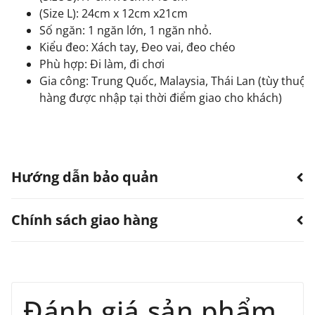
(Size L): 24cm x 12cm x21cm
Số ngăn: 1 ngăn lớn, 1 ngăn nhỏ.
Kiểu đeo: Xách tay, Đeo vai, đeo chéo
Phù hợp: Đi làm, đi chơi
Gia công: Trung Quốc, Malaysia, Thái Lan (tùy thuộc 
hàng được nhập tại thời điểm giao cho khách)
Hướng dẫn bảo quản
Chính sách giao hàng
Hạn chế sản phẩm bị thấm nước.
Có thể dùng quạt, khăn làm khô. Không sử dụng
máy sấy.
TTWN Bear luôn hướng đến việc cung cấp dịch vụ vận
Tránh tiếp xúc với hóa chất, nước hoa.
Tránh vật cứng nhọn, vật nặng tỳ đè lên sản
chuyển tốt nhất với mức phí cạnh tranh cho tất cả các
Đánh giá sản phẩm
phẩm.
đơn hàng mà quý khách đặt với chúng tôi. Chúng tôi hỗ