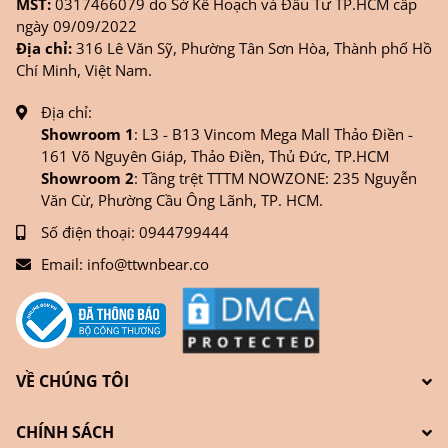
MST:
0317466079 do Sở Kế Hoạch và Đầu Tư TP.HCM cấp
ngày 09/09/2022
Địa chỉ:
316 Lê Văn Sỹ, Phường Tân Sơn Hòa, Thành phố Hồ
Chí Minh, Việt Nam.
Địa chỉ:
Showroom 1
: L3 - B13 Vincom Mega Mall Thảo Điền -
161 Võ Nguyên Giáp, Thảo Điền, Thủ Đức, TP.HCM
Showroom 2
: Tầng trệt TTTM NOWZONE: 235 Nguyễn
Văn Cừ, Phường Cầu Ông Lãnh, TP. HCM.
Số điện thoại:
0944799444
Email:
info@ttwnbear.co
VỀ CHÚNG TÔI
CHÍNH SÁCH