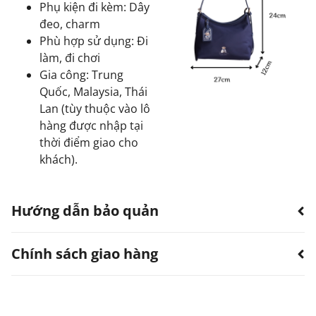
Phụ kiện đi kèm: Dây
đeo, charm
Phù hợp sử dụng: Đi
làm, đi chơi
Gia công: Trung
Quốc, Malaysia, Thái
Lan (tùy thuộc vào lô
hàng được nhập tại
thời điểm giao cho
khách).
Hướng dẫn bảo quản
Chính sách giao hàng
Hạn chế sản phẩm bị thấm nước.
Có thể dùng quạt, khăn làm khô. Không sử dụng
máy sấy.
TTWN Bear luôn hướng đến việc cung cấp dịch vụ vận
Tránh tiếp xúc với hóa chất, nước hoa.