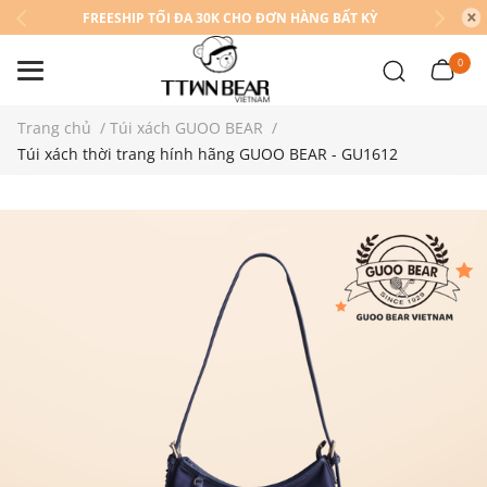
FREESHIP TỐI ĐA 30K CHO ĐƠN HÀNG BẤT KỲ
0
Trang chủ
/
Túi xách GUOO BEAR
/
Túi xách thời trang hính hãng GUOO BEAR - GU1612