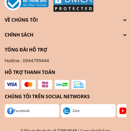
VỀ CHÚNG TÔI
CHÍNH SÁCH
TỔNG ĐÀI HỖ TRỢ
Hotline : 0944799444
HỖ TRỢ THANH TOÁN
CHÚNG TÔI TRÊN SOCIAL NETWORKS
Facebook
Zalo
Yo
© Bản quyền thuộc về
TTWN BEAR
| Cung cấp bởi
Sapo