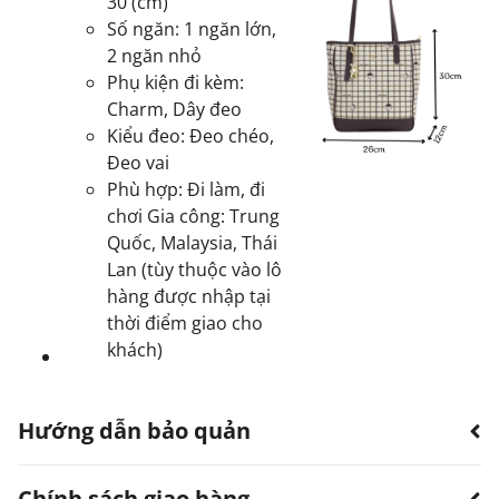
30 (cm)
Số ngăn: 1 ngăn lớn,
2 ngăn nhỏ
Phụ kiện đi kèm:
Charm, Dây đeo
Kiểu đeo: Đeo chéo,
Đeo vai
Phù hợp: Đi làm, đi
chơi Gia công: Trung
Quốc, Malaysia, Thái
Lan (tùy thuộc vào lô
hàng được nhập tại
thời điểm giao cho
khách)
Hướng dẫn bảo quản
Chính sách giao hàng
Hạn chế sản phẩm bị thấm nước.