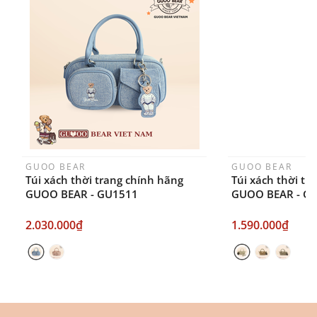
Thời gian nhận hàng: Đối với đơn hàng Online tại
TPHCM, sản phẩm sẽ được giao sớm nhất là 1
ngày sau khi đặt.
GUOO BEAR
GUOO BEAR
Túi xách thời trang chính hãng
Túi xách thời tr
GUOO BEAR - GU1511
GUOO BEAR - G
2.030.000₫
1.590.000₫