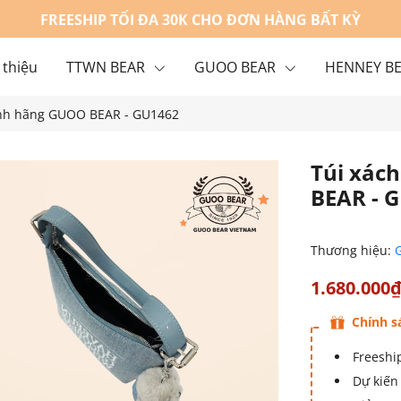
FREESHIP TỐI ĐA 30K CHO ĐƠN HÀNG BẤT KỲ
 thiệu
TTWN BEAR
GUOO BEAR
HENNEY B
hính hãng GUOO BEAR - GU1462
g
Liên hệ
Túi xác
BEAR - 
Thương hiệu:
1.680.000
Chính s
Freeship
Dự kiến 