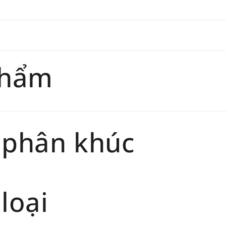
chính 
Thời gi
phẩm sẽ
phẩm
 phân khúc
loại