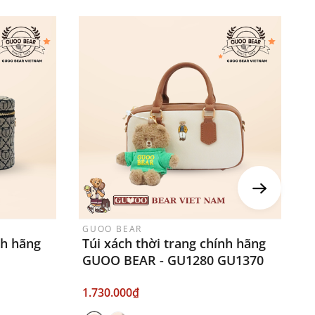
GUOO BEAR
G
nh hãng
Túi xách thời trang chính hãng
T
GUOO BEAR - GU1280 GU1370
G
1.730.000₫
1