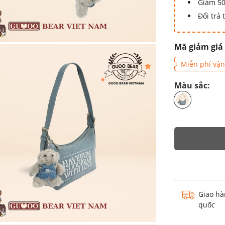
Giảm 50
Đổi trả
Mã giảm giá
Miễn phí vận
Màu sắc:
Giao hà
quốc