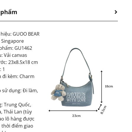
n phẩm
 hiệu: GUOO BEAR
: Singapore
 phẩm: GU1462
u: Vải canvas
ước: 23x8.5x18 cm
: 1
n đi kèm: Charm
 sử dụng: Đi làm,
g: Trung Quốc,
, Thái Lan (tùy
ào lô hàng được
 thời điểm giao