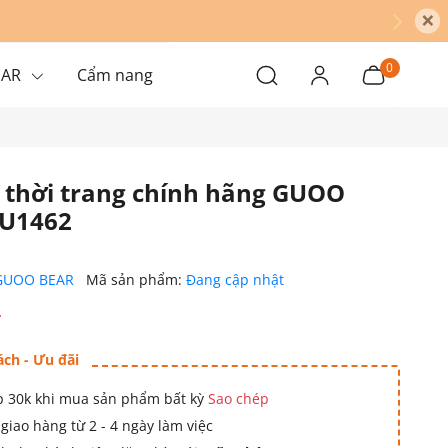
×
0
EAR
Cẩm nang
h thời trang chính hãng GUOO
GU1462
GUOO BEAR
Mã sản phẩm:
Đang cập nhật
₫
ách - Ưu đãi
 30k khi mua sản phẩm bất kỳ
Sao chép
giao hàng từ 2 - 4 ngày làm việc