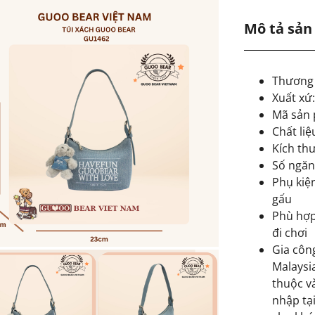
Mô tả sả
Thương
Xuất xứ
Mã sản
Chất liệ
Kích th
Số ngăn
Phụ kiệ
gấu
Phù hợp
đi chơi
Gia côn
Malaysia
thuộc v
nhập tại