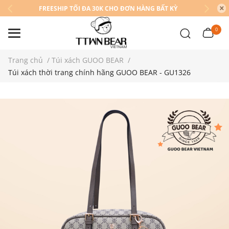
FREESHIP TỐI ĐA 30K CHO ĐƠN HÀNG BẤT KỲ
0
Trang chủ
/
Túi xách GUOO BEAR
/
Túi xách thời trang chính hãng GUOO BEAR - GU1326