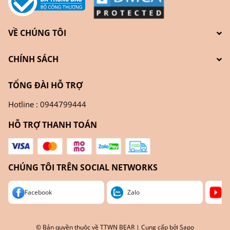
VỀ CHÚNG TÔI
CHÍNH SÁCH
TỔNG ĐÀI HỖ TRỢ
Hotline : 0944799444
HỖ TRỢ THANH TOÁN
CHÚNG TÔI TRÊN SOCIAL NETWORKS
Facebook
Zalo
Yo
© Bản quyền thuộc về
TTWN BEAR
| Cung cấp bởi
Sapo