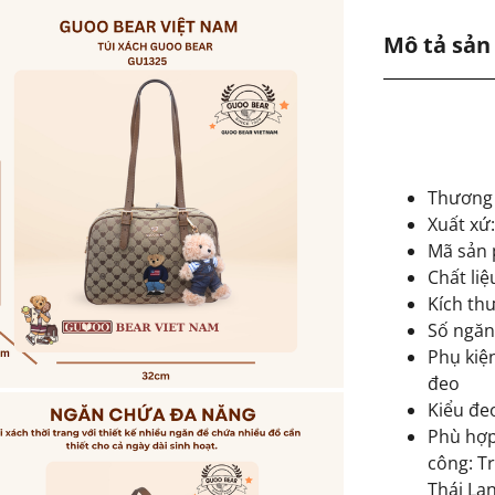
Mô tả sả
Thương
Xuất xứ
Mã sản
Chất liệ
Kích thư
Số ngăn
Phụ kiệ
đeo
Kiểu đe
Phù hợp:
công: T
Thái Lan