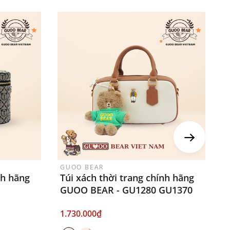
GUOO BEAR
G
nh hãng
Túi xách thời trang chính hãng
T
GUOO BEAR - GU1280 GU1370
G
1.730.000₫
1