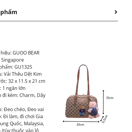
n phẩm
 hiệu: GUOO BEAR
: Singapore
 phẩm: GU1325
u: Vải Thêu Dệt Kim
ớc: 32 x 11.5 x 21 cm
: 1 ngăn lớn
n đi kèm: Charm, Dây
o: Đeo chéo, Đeo vai
 Đi làm, đi chơi Gia
rung Quốc, Malaysia,
 (tùy thuộc vào lô