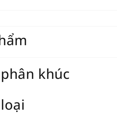
trang
chính 
Thời gi
phẩm sẽ
phẩm
 phân khúc
loại