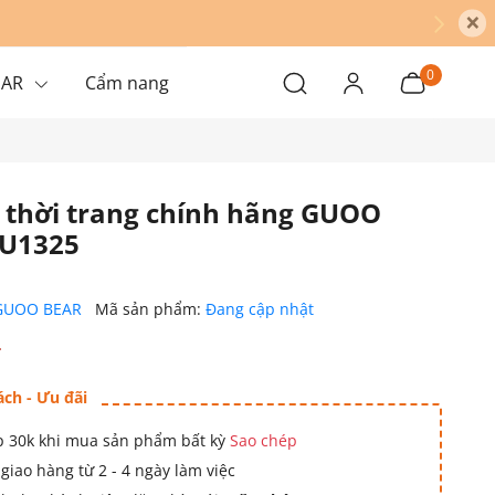
×
0
EAR
Cẩm nang
h thời trang chính hãng GUOO
GU1325
GUOO BEAR
Mã sản phẩm:
Đang cập nhật
₫
ách - Ưu đãi
 30k khi mua sản phẩm bất kỳ
Sao chép
giao hàng từ 2 - 4 ngày làm việc