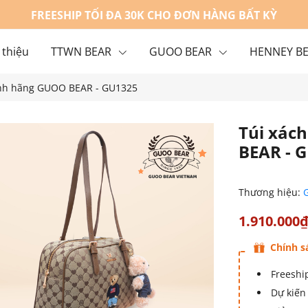
FREESHIP TỐI ĐA 30K CHO ĐƠN HÀNG BẤT KỲ
 thiệu
TTWN BEAR
GUOO BEAR
HENNEY B
hính hãng GUOO BEAR - GU1325
g
Liên hệ
Túi xác
BEAR - 
Thương hiệu:
1.910.000
Chính s
Freeship
Dự kiến 