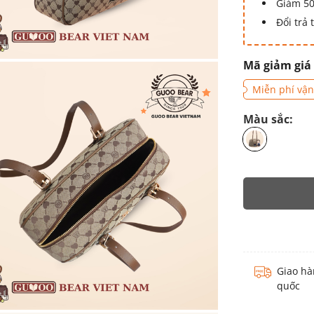
Giảm 50
Đổi trả
Mã giảm giá
Miễn phí vận
Màu sắc:
Giao hà
quốc