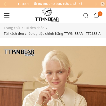
FREESHIP TỐI ĐA 30K CHO ĐƠN HÀNG BẤT KỲ
0
Trang chủ
/
Túi đeo chéo
/
Túi xách đeo chéo dự tiệc chính hãng TTWN BEAR - TT2138-A