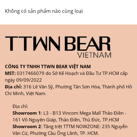
FANPAGE/ZALO/
INSTAGRAM
cửa hàng chính
Không có sản phẩm nào cùng loại
hãng TTWNBEAR
Thời gian nhận hàng: Đối với đơn hàng Online tại
TPHCM, sản phẩm sẽ được giao sớm nhất là 1
ngày sau khi đặt.
CÔNG TY TNHH TTWN BEAR VIỆT NAM
MST:
0317466079 do Sở Kế Hoạch và Đầu Tư TP.HCM cấp
ngày 09/09/2022
Địa chỉ:
316 Lê Văn Sỹ, Phường Tân Sơn Hòa, Thành phố Hồ
Chí Minh, Việt Nam.
Địa chỉ:
Showroom 1
: L3 - B13 Vincom Mega Mall Thảo Điền -
161 Võ Nguyên Giáp, Thảo Điền, Thủ Đức, TP.HCM
Showroom 2
: Tầng trệt TTTM NOWZONE: 235 Nguyễn
Văn Cừ, Phường Cầu Ông Lãnh, TP. HCM.